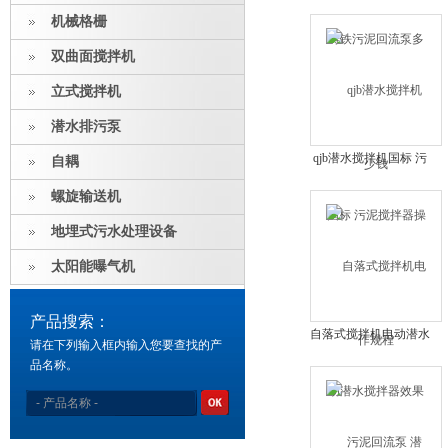
泥回流泵多少钱
机械格栅
双曲面搅拌机
立式搅拌机
潜水排污泵
qjb潜水搅拌机国标 污
自耦
泥搅拌器操作规程
螺旋输送机
地埋式污水处理设备
太阳能曝气机
产品搜索：
自落式搅拌机电动潜水
请在下列输入框内输入您要查找的产
搅拌器效果好不好
品名称。