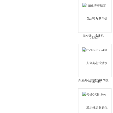
5kw强力搅拌机
QJB5/12-620/3-480潜水
电机
齐全离心式潜水曝气机
QXB4.0kw污水增氧器