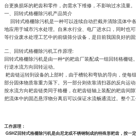
台更换损坏的耙齿和零件，勿需水下维修，不影响过水流量。
一、回转式格栅除污机产品简介
回转式格栅除污机是一种可以连续自动拦截并清除流体中各
地应用于城市污水处理。自来水行业、电厂进水口，同时也可
等行业废水处理工艺中的前级筛分设备，是目前我国良好的固
二、回转式格栅除污机工作原理:
回转式格栅除污机是由一种*的耙齿厂装配成一组回转格栅链
行逆水流方向回转运动。
耙齿链运转到设备的上部时，由于槽轮和弯轨的导向，使每组
部分固体物质靠重力落下。另一部分则依靠清扫器的反向运
按水流方向耙齿链类同于格栅，在耙齿链轴上装配的耙齿间隙
把流体中的固态悬浮物分离后可以保证水流畅通流过。整个工
工作原理：
GSHZ回转式格栅除污机是由尼龙或不锈钢制成的特殊形耙齿，按一