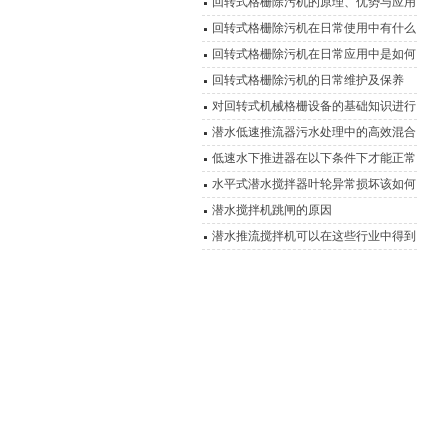
回转式格栅除污机的原理、优势与应用
回转式格栅除污机在日常使用中有什么
优点？
回转式格栅除污机在日常应用中是如何
运行的？
回转式格栅除污机的日常维护及保养
对回转式机械格栅设备的基础知识进行
详细说明
潜水低速推流器污水处理中的高效混合
动力
低速水下推进器在以下条件下才能正常
连续运行
水平式潜水搅拌器叶轮异常损坏该如何
有效解决呢？
潜水搅拌机跳闸的原因
潜水推流搅拌机可以在这些行业中得到
广泛运用