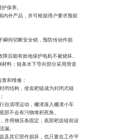
维护保养。
用国内外产品，并可根据用户要求预留
下瞬间切断安全销，预防传动件损
故障后能有效地保护电机不被烧坏。
钢材料；链条水下导向部分采用滑道
检查和维修；
成封闭结构，使齿耙链成为封闭式链
障；
进行自清理运动，栅渣落入栅渣小车
栅底部不会有污物堆积死角。
封，并用钢压条固定；底部耙齿链前设
质流漏。
耙齿及其它部件损坏，也只要在工作平