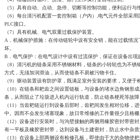
（5）具有自动、点动、急停、切断等控制功能，便利运行与
（6）每台清污机配置一套控制箱（户内）,电气元件全部采
PLC接口。
（7）具有机械、电气双重过载保护装置。
A．机械保护措施：在传动链轮中设有安全销，能在过载情况
坏。
B．电气保护：在电气设计中设有过流保护，保证在设备出现
（8）清污机的链条采用不锈钢材料，链条的小转轮也为不锈
方式，无须加润滑油，从而使链条不易被污物卡住。
（9）驱动装置设有防护罩，既满足室外安装的要求，又便于
（10）在链条和耙齿之间设置链板，与设备的堵水边角钢形
条，从而阻止了垃圾进入机内运行轨道，防止链条梗死等故
（11）当齿耙链运行到设备后部时，齿耙间发生相对位移，
中。因而不会发生堵塞现象，故日常维修的工作量很少且格
（12）设备进行安装时，与沟壁接触的两侧用橡胶密封带密
有一平板及橡胶密封带，达到设备与土建密封，防止水中杂
（13）在设备上部两侧设有检修孔板，即使由于大的杂物使