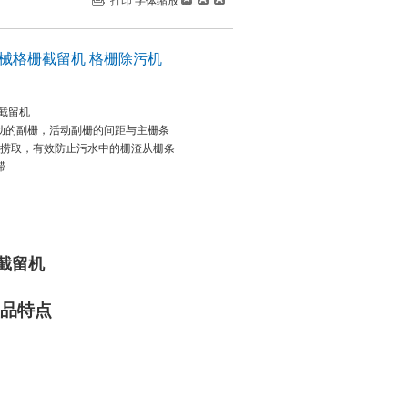
打印
字体缩放
械格栅截留机 格栅除污机
截留机
动的副栅，活动副栅的间距与主栅条
齿捞取，有效防止污水中的栅渣从栅条
滞
截留机
产品特点