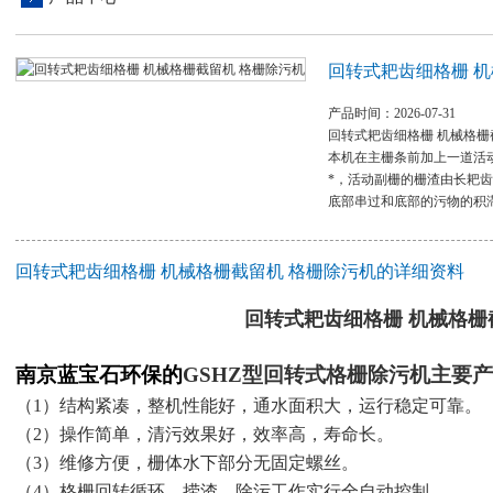
回转式耙齿细格栅 机
产品时间：2026-07-31
回转式耙齿细格栅 机械格栅
本机在主栅条前加上一道活
*，活动副栅的栅渣由长耙
底部串过和底部的污物的积
回转式耙齿细格栅 机械格栅截留机 格栅除污机的详细资料
回转式耙齿细格栅 机械格栅
南京蓝宝石环保的
GSHZ型回转式格栅除污机
主要
（1）结构紧凑，整机性能好，通水面积大，运行稳定可靠。
（2）操作简单，清污效果好，效率高，寿命长。
（3）维修方便，栅体水下部分无固定螺丝。
（4）格栅回转循环、捞渣、除污工作实行全自动控制。