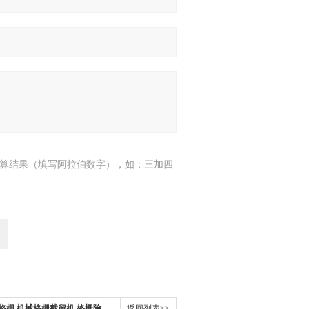
算结果（填写阿拉伯数字），如：三加四
格栅 机械格栅截留机 格栅除
返回列表>>