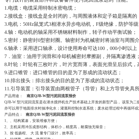
1.电缆：电缆采用特制水密电缆；
2.接线盒：接线盒是全封闭的，与周围液体和定子箱是隔离的
3.电机：50Hz鼠笼式3相潜水异步电动机，F级绝缘，防护等级
4.轴：电动机的轴采用不锈钢材料制作，转子作动平衡试验；
5.密封：静密封0型密封圈。轴密封为机械密封将油室与周围
6.轴承：采用进口轴承，设计使用寿命可达100，000小时以上
7．油室：油用于润滑和冷却机械密封摩擦副，并隔离渗透液
8.叶轮：叶轮有三枚叶片，叶片宽而薄，表面光滑呈后掠式
9.进口锥管：进口锥管的目的是为了形成的流动状态；
10.排出接头：排出接头的目的是为了形成的流动状态；
11.引导装置：引导装置由两根管子（导管）和上方导管夹具
产品用途：
南京QJB-W型污泥回流泵报价
QJB-W 型污泥回流泵是在潜水搅拌机生产技术基础上开发的新型产品， 该泵为
亦可以用于地面排水时抽净化水；灌溉和控制水道系统；废水处理过程中再循环或
产品特点：
南京QJB-W型污泥回流泵报价
1、、结构紧凑，安装维修方便；
2、主机采用冲压成形结构，体积小，精度高，耐腐蚀无噪音；
3、按 低扬程、 大 流 量专门设计，效率高；