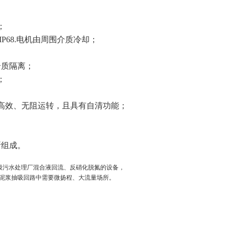
；
IP68.电机由周围介质冷却；
介质隔离；
；
；
，高效、无阻运转，且具有自清功能；
所组成。
二级污水处理厂混合液回流、反硝化脱氮的设备，
泥浆抽吸回路中需要微扬程、大流量场所。