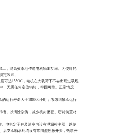
心加工，能高效率地传递电机输出功率。为使叶轮
锁定装置。
度可达155OC，电机在大载荷下不会出现过载现
壳中，无需任何定位销钉，牢固可靠。正常情况
的运行寿命大于100000小时；考虑到轴承运行
旋凹槽，以清除杂质，减少机封磨损。密封装置材
动作。电机定子腔及油室内设有泄漏检测器，以便
、后支承轴承处均设有常闭型热敏开关，热敏开