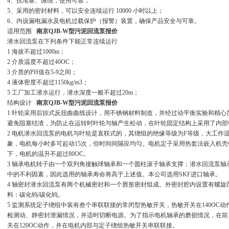
4、抗堵塞、缠绕，使用可靠；
5、采用的密封材料，可以安全连续运行 10000 小时以上；
6、内设漏电漏水及电机过载保护（报警）装置，确保产品安全与可靠。
适用范围
南京QJB-W型污泥回流泵报价
潜水回流泵在下列条件下能正常连续运行
1 海拔不超过1000m；
2 介质温度不超过40OC；
3 介质的PH值在5-9之间；
4 液体密度不超过1150kg/m3；
5 工厂加工潜水运行，潜水深度一般不超过20m；
结构设计
南京QJB-W型污泥回流泵报价
1 叶轮采用后掠式反扭曲曲线设计，用不锈钢材料制造，并经过动平衡实验和精
避免阻塞结渣，为防止在运转时叶轮与轴产生松动，在叶轮固定结构上采用了内部
2 电机潜水回流泵的电机与叶轮是直联式的，其绕组的绝缘等级为F等级，大工作温
象，电机每小时多可起动15次，但时间间隔应均匀。电机定子采用热套法嵌入机
下，电机的温升不超过80OC。
3 轴承电机转子由一个双列角接触球轴承和一个圆柱滚子轴承支撑；潜水回流泵轴承
中的不利因素，因此选用的轴承寿命将高于上述值。本公司选用SKF进口轴承。
4 轴密封潜水回流泵有两个机械密封和一个唇形密封组成。外密封腔内设置有螺
料：碳化钨/碳化钨。
5 监测系统定子绕组中装有叁个串联联接的常闭型热敏开关，热敏开关在140OC
检测动、静密封泄漏情况，并适时切断电源。为了指示电机轴承的磨损情况，在前
关在120OC动作，并在电机内部与定子绕组热敏开关串联联接。