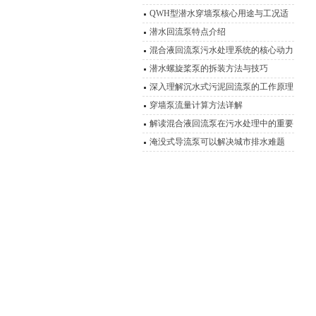
艺，实现高效脱氮
QWH型潜水穿墙泵核心用途与工况适
应性分析
潜水回流泵特点介绍
混合液回流泵污水处理系统的核心动力
装置
潜水螺旋桨泵的拆装方法与技巧
深入理解沉水式污泥回流泵的工作原理
穿墙泵流量计算方法详解
解读混合液回流泵在污水处理中的重要
作用
淹没式导流泵可以解决城市排水难题