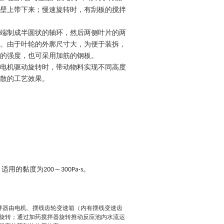
壁上带下来；慢速旋转时，有刮板的搅拌
端制成半圆状的轴环，然后两侧叶片的两
。由于叶轮的外廓尺寸大，为便于装拆，
的强度，也可采用加筋的钢板。
电机驱动旋转时，带动物料实现不同高度
散的工艺效果。
，适用的黏度为
～
。
200
300Pa·s
拌器由电机、摆线齿轮变速箱（内有摆线变速齿
旋转；通过加药搅拌器旋转推动反应池内水流运