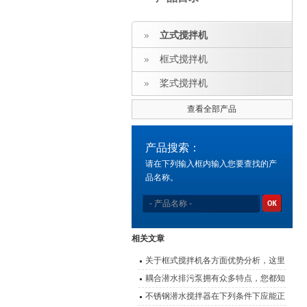
立式搅拌机
框式搅拌机
桨式搅拌机
查看全部产品
产品搜索：
请在下列输入框内输入您要查找的产
品名称。
相关文章
关于框式搅拌机各方面优势分析，这里
都有
耦合潜水排污泵拥有众多特点，您都知
道吗？
不锈钢潜水搅拌器在下列条件下应能正