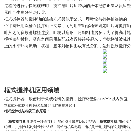
过程的进行，快速旋转时，搅拌器叶片所带动的液体把静止层从反应釜
器能产生良好的热传导。
框式搅拌器与搅拌轴的连接方式类似于桨式，即叶轮与搅拌轴连接的一
个半圆环用螺栓在搅拌轴上夹紧，同时用穿轴螺栓来固定叶片与搅拌轴
叶片之间多数是螺栓连接。叶轮以扁钢、角钢制造居多，为了提高叶轮
搅拌轴与横档、竖条之间采用装配或者焊接连接起来，当搅拌轴被减速
上的水平环向流动，横档、竖条对物料形成有效分割，达到强制搅拌分
框式搅拌机
应用领域
框式搅拌器一般使用于粥状物料的搅拌，搅拌转数以
以内
为宜
2
0r/min
立轴式框式搅拌机 PAM絮凝池搅拌器转速尺寸
框式搅拌机结构及工作原理：
框式搅拌机
系统是一种通过利用加药搅拌器与反应池结合，
框式搅拌机
-
加药搅
轮组）、搅拌轴及搅拌叶片组成，当给电机送电后，电机则带动搅拌轴和搅拌叶片