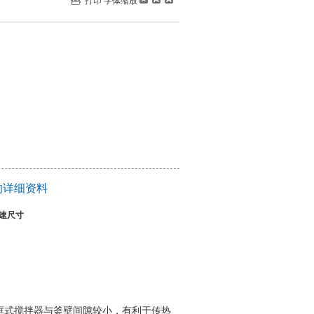
打印
字体缩放
的详细资料
转速尺寸
框式搅拌器与釜壁间隙较小，有利于传热