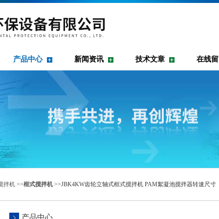
产品中心
新闻资讯
技术文章
在线留
搅拌机
>>
框式搅拌机
>>JBK4KW齿轮立轴式框式搅拌机 PAM絮凝池搅拌器转速尺寸
产品中心