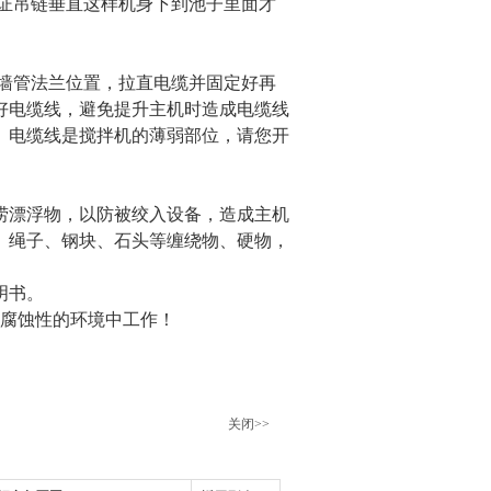
保证吊链垂直这样机身下到池子里面才
穿墙管法兰位置，拉直电缆并固定好再
好电缆线，避免提升主机时造成电缆线
。电缆线是搅拌机的薄弱部位，请您开
捞漂浮物，以防被绞入设备，造成主机
、绳子、钢块、石头等缠绕物、硬物，
明书。
强腐蚀性的环境中工作！
关闭>>