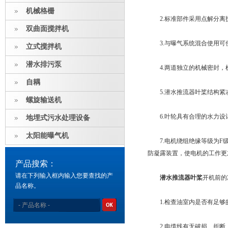
机械格栅
2.标准部件采用点解分离
双曲面搅拌机
3.与曝气系统混合使用可
立式搅拌机
潜水排污泵
4.两道独立的机械密封，
自耦
5.潜水推流器叶桨结构紧
螺旋输送机
6.叶轮具有合理的水力设
地埋式污水处理设备
太阳能曝气机
7.电机绕组绝缘等级为F级
防凝露装置，使电机的工作更
产品搜索：
请在下列输入框内输入您要查找的产
潜水推流器叶桨
开机前的
品名称。
1.检查油室内是否有足够
2.电缆线有无破损、折断