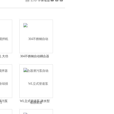
打印
字体缩放
 大功
304不锈钢自动耦合器
器
潜污泵自动着脱装置
2
排污泵
WL立式管道泵 潜水型
搅拌泵
立式排污泵