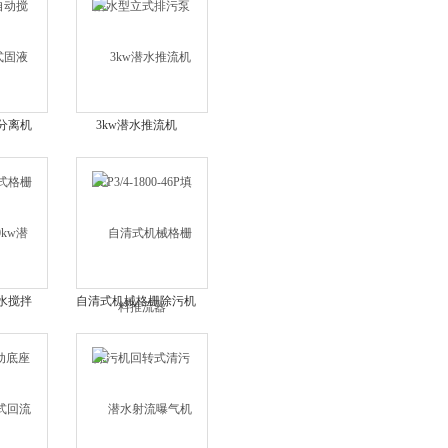
分离机
3kw潜水推流机
污机
LFP3/4-1800-46P填料
推流器
潜水搅拌
自清式机械格栅除污机
安装
回转式清污机HZ