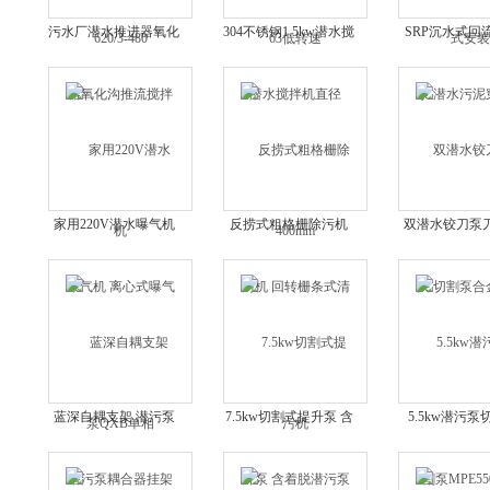
污水厂潜水推进器氧化
304不锈钢1.5kw潜水搅
SRP沉水式回
沟推流搅拌机
拌机直径400mm
水污泥穿墙
家用220V潜水曝气机
反捞式粗格栅除污机
双潜水铰刀泵刀
离心式曝气泵QXB单
回转栅条式清污机
割泵合金叶
相
蓝深自耦支架 潜污泵
7.5kw切割式提升泵 含
5.5kw潜污泵
耦合器挂架 连接片
着脱潜污泵AF750-2
MPE550-2潜