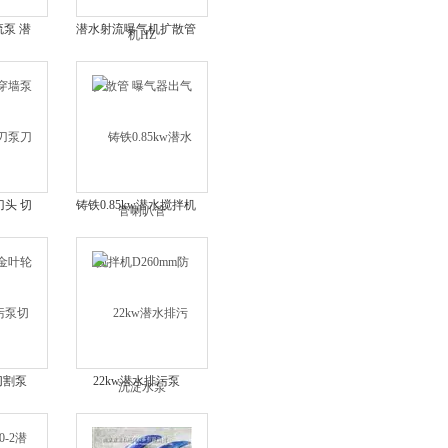
流泵 潜
潜水射流曝气机扩散管
泵
曝气器出气管喇叭管
头 切
铸铁0.85kw潜水搅拌机
轮
D260mm防沉淀水泵
切割泵
22kw潜水排污泵
水铰刀泵
WQ100-35-22自吸式回
流泵