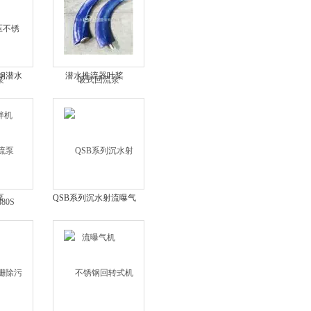
锈钢潜水
潜水推流器叶桨
-480S
泵
QSB系列沉水射流曝气
机