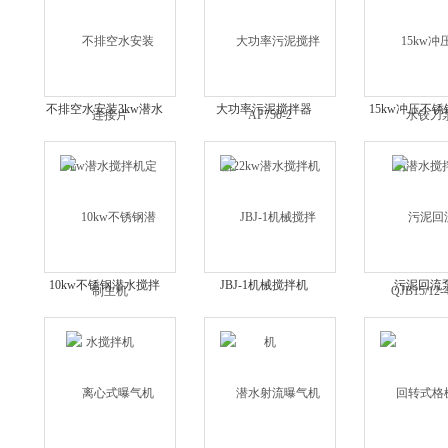
不排空水安装3kw潜水
大功率污泥搅拌器
15kw冲压不
搅拌机定制主机
22kw潜水搅拌机
搅拌机QJB15/12
10kw不锈钢潜水搅拌
JBJ-1机械搅拌机
污泥回流
机