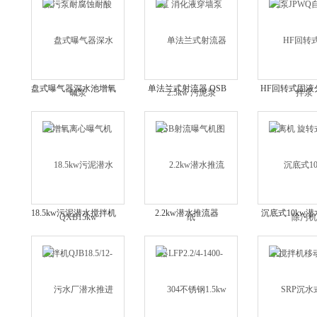
盘式曝气器深水池增氧
单法兰式射流器 QSB
HF回转式固液
离心曝气机QXB15kw
射流曝气机图纸
旋转式格栅除
18.5kw污泥潜水搅拌机
2.2kw潜水推流器
沉底式10kw
QJB18.5/12-620/3-480
LFP2.2/4-1400-63低转
机移动底座式
速