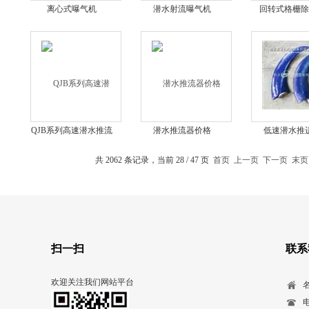
离心式曝气机
潜水射流曝气机
回转式格栅除
QJB系列高速潜水推流
潜水推流器价格
低速潜水推
器
共 2062 条记录，当前 28 / 47 页
首页
上一页
下一页
末页
扫一扫
联系
欢迎关注我们网站平台
电