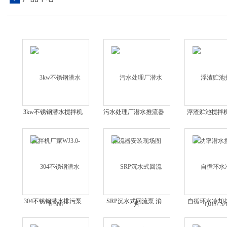
3kw不锈钢潜水搅拌机
污水处理厂潜水推流器
浮渣贮池搅拌机
厂家WJ3.0-8-368
安装现场图片
率潜水搅拌
QJB7.5/1
304不锈钢潜水排污泵
SRP沉水式回流泵 消
自循环水冷却
耐腐蚀耐酸碱泵
化液穿墙泵2.5kw 污泥
JPWQ自动
泵