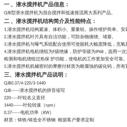
：
一 、潜水搅拌机产品信息
QJB型潜水搅拌机为混合搅拌和低速推流两大系列产品。
：
二 、潜水搅拌机结构简介及性能特点
1.潜水搅拌机结构紧凑、体积小、重量轻。操作维护简单、安
2.潜水搅拌机叶片具有自洁功能，可防杂物缠绕、堵塞。
3.潜水搅拌机与曝气系统配合使用可使能耗大幅度降低，充
4.潜水搅拌机电机绕组为F级绝缘，防护等级为IP68，选用
检测和电机绕组过热保 护功能，使电机的工作更加安全可靠
5.潜水搅拌机机械密封的摩擦付材质为耐腐蚀的碳化钨，所
：
三、潜水搅拌机产品说明
QJB0.37/4-220/3-1440
QJB------潜水搅拌机的拼音缩写
220-----叶轮名义直径
1440-------叶轮转速（rpm）
0.37------电机功率（KW）
材质：铸铁/铸造全不锈钢 根据客户要求定制