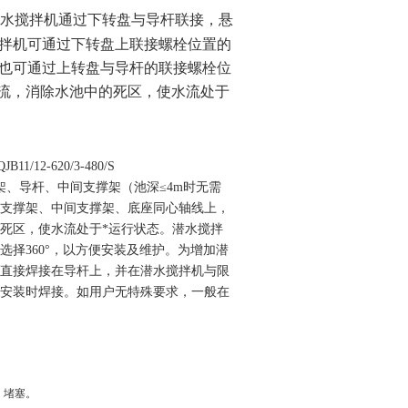
水搅拌机通过下转盘与导杆联接，悬
拌机可通过下转盘上联接螺栓位置的
也可通过上转盘与导杆的联接螺栓位
推流，消除水池中的死区，使水流处于
QJB11/12-620/3-480/S
架、导杆、中间支撑架（池深≤
4m
时无需
支撑架、中间支撑架、底座同心轴线上，
死区，使水流处于*运行状态。潜水搅拌
选择
360
°，以方便安装及维护。为增加潜
直接焊接在导杆上，并在潜水搅拌机与限
安装时焊接。如用户无特殊要求，一般在
、堵塞。