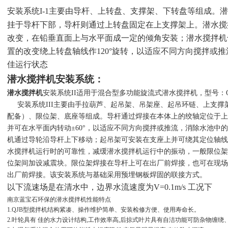
I-1
主要由导杆、上转盘、支撑架、下转盘等组成。潜
安装系统
挂于导杆下部，导杆则通过上转盘固定在上支撑架上。潜水搅
改变，在铅垂直面上与水平面成一定的倾角安装；潜水搅拌机
置的改变绕上转盘轴线作
120
°旋转，以适应不同方向搅拌或
佳运行状态
潜水搅拌机安装系统：
潜水搅拌机
安装系统
II
适用于混合型多功能旋流式潜水搅拌机，型号：
安装系统
III
主要由手拉葫芦、起吊架、吊架座、起吊环链、上支撑
配备）、限位架、底座等组成。导杆通过焊接在本体上的绞轴定位于上
并可在水平面内转动±
60
°，以适应不同方向搅拌或推流，消除水池中的
机通过导轮沿导杆上下移动；起吊架可安装在支座上并可绕其定位轴线
水搅拌机运行时的可靠性，减缓潜水搅拌机运行中的振动，一般限位架
位架间加设减震块。限位架焊接在导杆上可在出厂前焊接，也可在现场
出厂前焊接。该安装系统与基础采用预埋钢板焊固的联接方式。
V=0.1m/s
以下流速场是在清水中，边界水流速度为
工况下
南京蓝宝石环保的潜水搅拌机性能特点
1.QJB型搅拌机结构紧凑、操作维护简单、安装检修方便、使用寿命长。
2.叶轮具有 佳的水力设计结构,工作效率高,后掠式叶片具有自洁功能可防杂物缠绕