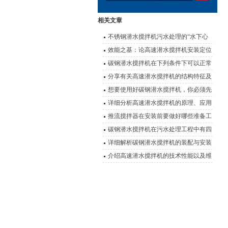
相关文章
不锈钢潜水搅拌机污水处理的“水下心
脏”
效能之基：论高速潜水搅拌机安装定位
的科学要诀
碳钢潜水搅拌机在下列条件下可以正常
连续运行
分享有关高速潜水搅拌机的结构特征及
使用优势
想要使用好碳钢潜水搅拌机，你必须先
了解它的特点
详细分析高速潜水搅拌机的原理、应用
以及性能特点
推流搅拌器在安装前要做好哪些准备工
作？
碳钢潜水搅拌机在污水处理工程中有四
大应用
详细解析碳钢潜水搅拌机的装配与安装
介绍高速潜水搅拌机的技术性能以及维
护事项