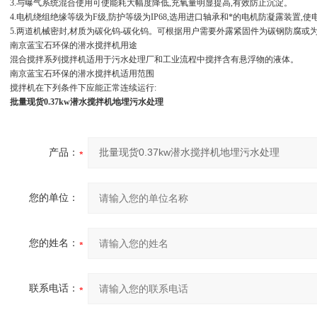
3.与曝气系统混合使用可使能耗大幅度降低,充氧量明显提高,有效防止沉淀。
4.电机绕组绝缘等级为F级,防护等级为IP68,选用进口轴承和*的电机防凝露装置,
5.两道机械密封,材质为碳化钨-碳化钨。可根据用户需要外露紧固件为碳钢防腐或
南京蓝宝石环保的潜水搅拌机用途
混合搅拌系列搅拌机适用于污水处理厂和工业流程中搅拌含有悬浮物的液体。
南京蓝宝石环保的潜水搅拌机适用范围
搅拌机在下列条件下应能正常连续运行:
批量现货0.37kw潜水搅拌机地埋污水处理
产品：
您的单位：
您的姓名：
联系电话：