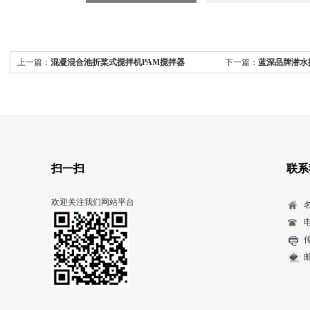
上一篇：
混凝混合池折桨式搅拌机PAM搅拌器
下一篇：
蓝深品牌潜水搅
扫一扫
联系
欢迎关注我们网站平台
电
传
邮