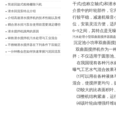
干式
(也称立轴式)和
简述回旋式粗格栅除污机
介质中的叶轮部件，它
潜水回流泵特点介绍
行较平稳，减速机噪音
介绍高速潜水搅拌机的技术性能以及维
位，安装灵活方便，适
护事项
耦合潜水排污泵在使用前需要满足哪些
6~9之间，其特点是无
条件？
潜水搅拌机跳闸的原因
污水处理小型双曲面搅拌器圆盘
铸铁潜水搅拌机污水处理与工业混合
沉淀池小功率双曲面搅
的“隐形推手”
不锈钢潜水搅拌器在下列条件下应能正
双曲面搅拌机作为一
常连续运行
一分钟教会您如何快速掌握污泥回流泵
拌；不仅适用于圆形池
的安装结构
在我国现有各种污水
曝气工艺水气混合效果
⑴可以用在各种液体
混合，使搅拌更均匀，
⑵较大的比表面积叶、
⑶整机结构紧凑，运
⑷该叶轮由增强纤维