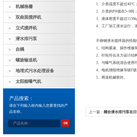
1、介质温度不超过40°C
机械格栅
2、介质的PH值在5~9间
双曲面搅拌机
3、液体密度不超过1150kg
4、工厂加工潜水运行，潜水
立式搅拌机
潜水排污泵
不锈钢潜水搅拌器的性能
1、结构紧凑、操作维修简
自耦
2、叶轮符合水力设计结构
螺旋输送机
3、与曝气系统混合使用可
4、电机绕组绝缘等级F级，
地埋式污水处理设备
5、两道机械密封。
太阳能曝气机
产品搜索：
请在下列输入框内输入您要查找的产
品名称。
上一篇：
耦合潜水排污泵在日
点，你知道几点？