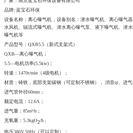
厂家：
南京蓝宝石环保设备有限公司
品牌
: 蓝宝石环保
设备名称
：
离心曝气机
，
设备别名：潜水
曝气机、离心曝气器
水风机、辐流式曝气机、潜水离心曝气泵、液下曝气机、潜水
曝气机等
产品型号：
QXB5.5（新式支架式）
Q
X
B—
离心曝气机；
5.5
—电机功率(
5.5
kw)；
转速：
1470r/min（4级电机）；
材质
：
铸铁，
底部支架
碳钢
（
可定制不锈钢
），
消音
qi、进
进气管外径
60mm；
额定电流：
12.6A；
进气量：
85m³/h；
充氧量：
5.3kgO
/h
；
2
电压
380V,50Hz（可以定制）；