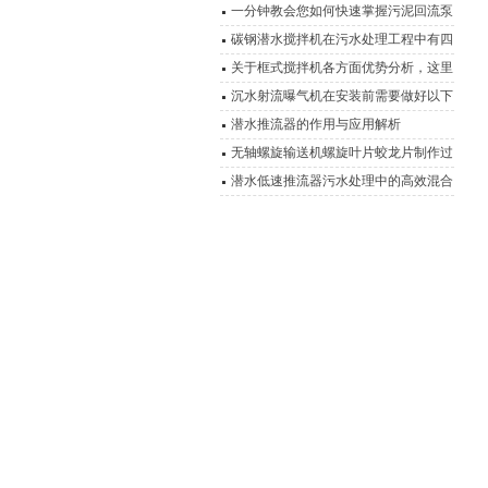
一分钟教会您如何快速掌握污泥回流泵
的安装结构
碳钢潜水搅拌机在污水处理工程中有四
大应用
关于框式搅拌机各方面优势分析，这里
都有
沉水射流曝气机在安装前需要做好以下
这些事项
潜水推流器的作用与应用解析
无轴螺旋输送机螺旋叶片蛟龙片制作过
程
潜水低速推流器污水处理中的高效混合
动力