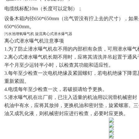
电缆线标配
10m（长度可以定制）；
设备木箱内径
650*650mm（出气管没有拧上去的尺寸），
650*650mm。
污水池增氧曝气机 旋流离心式潜水爆气器
离心式潜水曝气机注意事项
1.为了防止潜水曝气机在不用的内部积有杂质，可用潜水曝
2.离心式潜水曝气机长期不用时，应将其清洗并吊起置于通
半个月至少运转半小时，以检查其功能和适应性。
3.每年至少检查一次电机绝缘及紧固螺钉，若电机绝缘下降
重新紧固。
4.电缆每年至少检查一次，若破损请给予更换。
5.潜水曝气机在出厂前，已注入适量的机油用以润滑机械密
机油中有水，应将其放掉，更换机油和密封垫，旋紧螺塞。三
油又成乳化液，则机械密封应进行检查，必要时应更换。