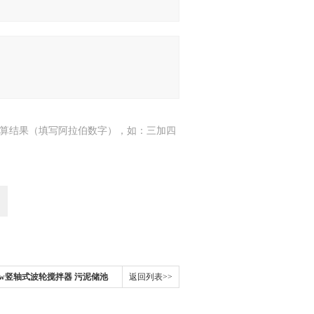
算结果（填写阿拉伯数字），如：三加四
-4kw竖轴式波轮搅拌器 污泥储池
返回列表>>