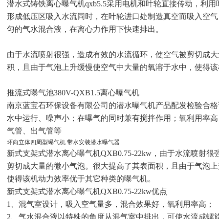
潜水式铸铁离心曝气机
qxb5.5采用电机和叶轮直接传动，
形成低压区吸入水流同时，在叶轮进口处制造真空而吸入空气
匀的气水混合液，在离心力作用下快速排出。
由于水流喷射
很强
，造成有效的水流循环，使空气被剪切成大
积，且由于气泡上升缓慢使空气中大量的氧溶于水中，使得该
推流式曝气池
380V-QXB1.5离心曝气机
南京蓝宝石环保设备有限公司的潜水曝气机
产品配发检验合格
水中运行、噪声小；在曝气的同时兼有搅拌作用；氧利用率高
气管、出气管等
环向立体四周型曝气机 带水安装潜水曝气器
新式支架式潜水离心曝气机
QXB0.75-22kw
，由于水流喷射
很
剪切成大量的微小气泡。
很大
提高了其表面积，且由于气泡上
使得该机动力效率优于其它种类的曝气机。
新式支架式潜水离心曝气机
QXB0.75-22kw
优点
1、混气室设计，吸入空气量多，混合效果好，氧利用率高；
2、气水混合液以特殊的角度从混气室中排出，可使水流成螺