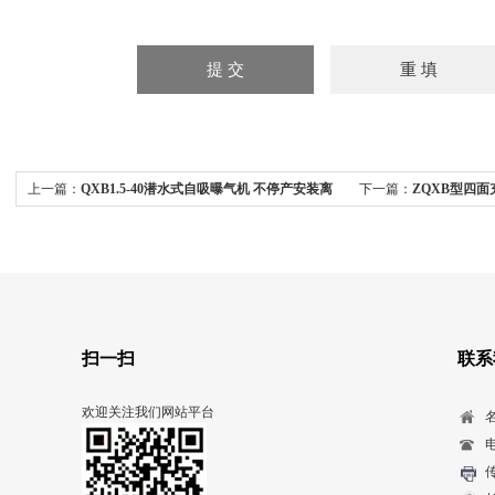
上一篇：
QXB1.5-40潜水式自吸曝气机 不停产安装离
下一篇：
ZQXB型四
心式曝气器
潜水曝气器
扫一扫
联系
欢迎关注我们网站平台
电
传