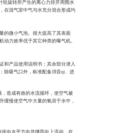
利用叶轮旋转所产生的离心力排开周围水
，在混气室中气与水充分混合形成均
量的微小气泡。
很大
提高了其表面
机动力效率优于其它种类的曝气机。
证和产品使用说明书；其余部分潜入
；除吸气口外，标准配备
消音
qi、进
强
，造成有效的水流循环，使空气被
升缓慢使空气中大量的氧溶于水中，
旋状向水平方向并继而向上流动，在