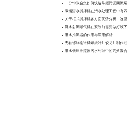
一分钟教会您如何快速掌握污泥回流泵
的安装结构
碳钢潜水搅拌机在污水处理工程中有四
大应用
关于框式搅拌机各方面优势分析，这里
都有
沉水射流曝气机在安装前需要做好以下
这些事项
潜水推流器的作用与应用解析
无轴螺旋输送机螺旋叶片蛟龙片制作过
程
潜水低速推流器污水处理中的高效混合
动力