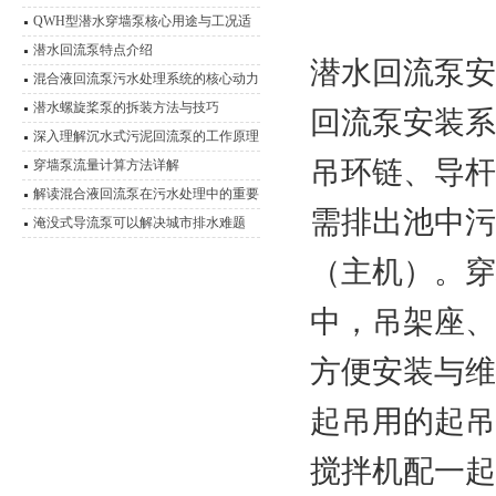
艺，实现高效脱氮
QWH型潜水穿墙泵核心用途与工况适
应性分析
潜水回流泵特点介绍
潜水回流泵安
混合液回流泵污水处理系统的核心动力
装置
潜水螺旋桨泵的拆装方法与技巧
回流泵安装系
深入理解沉水式污泥回流泵的工作原理
吊环链、导杆
穿墙泵流量计算方法详解
解读混合液回流泵在污水处理中的重要
需排出池中污
作用
淹没式导流泵可以解决城市排水难题
（主机）。穿
中，吊架座、
方便安装与维
起吊用的起吊
搅拌机配一起