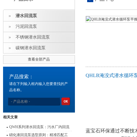
潜水回流泵
污泥回流泵
不锈钢潜水回流泵
碳钢潜水回流泵
查看全部产品
QHLB淹没式潜水循
产品搜索：
请在下列输入框内输入您要查找的产
品名称。
相关文章
QWH系列潜水回流泵：污水厂内回流
蓝宝石环保通过不断技
的高效心脏
硝化液回流泵选型原则：精准匹配工