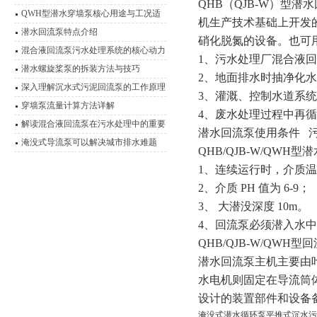
QHB（QJB-W）型潜
艺，实现高效脱氮
QWH型潜水穿墙泵核心用途与工况适
机生产技术基础上开发
应性分析
潜水回流泵特点介绍
硝化脱氮的设备。也可
混合液回流泵污水处理系统的核心动力
1、污水处理厂混合液
装置
潜水螺旋桨泵的拆装方法与技巧
2、地面排水时抽净化
深入理解沉水式污泥回流泵的工作原理
3、灌溉、控制水道系
穿墙泵流量计算方法详解
4、废水处理过程中再
解读混合液回流泵在污水处理中的重要
潜水回流泵使用条件
作用
淹没式导流泵可以解决城市排水难题
QHB/QJB-W/QW
1、连续运行时，介质温
2、介质 PH 值为 6-9；
3、 大潜没深度 10m。
4、回流泵必须潜入水
QHB/QJB-W/QW
潜水回流泵主机主要由
水电机则固定在导流筒
设计的装置部件和设备
淹没式潜水循环泵平推式沉水污