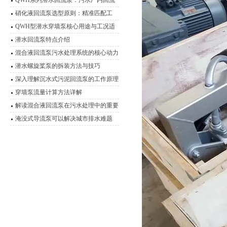
QWH系列潜水回流泵：污水厂内回流
的高效心脏
硝化液回流泵选型原则：精准匹配工
艺，实现高效脱氮
QWH型潜水穿墙泵核心用途与工况适
应性分析
潜水回流泵特点介绍
混合液回流泵污水处理系统的核心动力
装置
潜水螺旋桨泵的拆装方法与技巧
深入理解沉水式污泥回流泵的工作原理
穿墙泵流量计算方法详解
解读混合液回流泵在污水处理中的重要
作用
淹没式导流泵可以解决城市排水难题