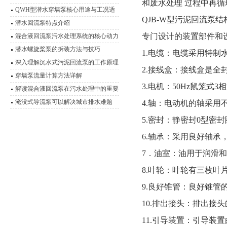
和废水处理 过程中再
艺，实现高效脱氮
QWH型潜水穿墙泵核心用途与工况适
QJB-W型污泥回流泵
应性分析
潜水回流泵特点介绍
专门设计的装置部件和
混合液回流泵污水处理系统的核心动力
装置
潜水螺旋桨泵的拆装方法与技巧
1.电缆：电缆采用特制
深入理解沉水式污泥回流泵的工作原理
2.接线盒：接线盒是
穿墙泵流量计算方法详解
3.电机：50Hz鼠笼式
解读混合液回流泵在污水处理中的重要
作用
淹没式导流泵可以解决城市排水难题
4.轴：电动机的轴采
5.密封：静密封0型密
6.轴承：采用良好轴承，
7．油室：油用于润滑
8.叶轮：叶轮有三枚
9.良好锥管：良好锥管
10.排出接头：排出接
11.引导装置：引导装