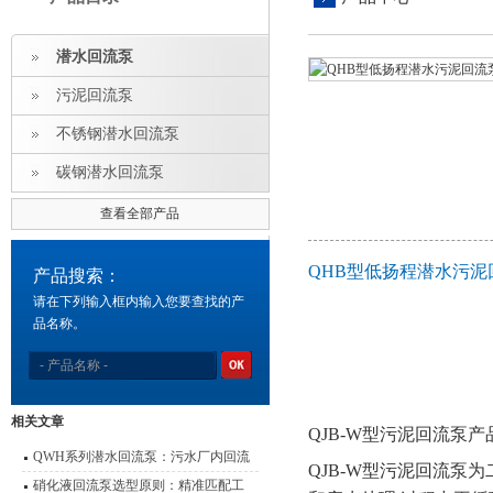
潜水回流泵
污泥回流泵
不锈钢潜水回流泵
碳钢潜水回流泵
查看全部产品
QHB型低扬程潜水污泥
产品搜索：
请在下列输入框内输入您要查找的产
品名称。
相关文章
QJB-W型污泥回流泵
QWH系列潜水回流泵：污水厂内回流
QJB-W型污泥回流
的高效心脏
硝化液回流泵选型原则：精准匹配工