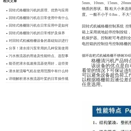
相关文章
5mm
、
10mm
、
15mm
、
20mm
物质的形状、颗
粒大小来选
回转式格栅除污机的原理、优势与应用
度。一般不小于
0.8m
，
不大
回转式格栅除污机在日常使用中有什么
优点？
回转式格栅除污机在日常应用中是如何
回转式机械格栅
控制系统
控
箱上采用就地起停控制按钮
运行的？
回转式格栅除污机的日常维护及保养
机保护器。控制柜可考虑到
对回转式机械格栅设备的基础知识进行
电控箱的控制信号控制格栅
详细说明
分享！潜水排污泵常用的几种安装使用
方式
循环齿耙式机械格栅不锈钢304
污水推流器的用途及性能特点、选型事
格栅清污机产品特
项说明
能否把潜水低速推流器使用好，这些资
该设备的优点是自
看管的情况下可保证连
料是关键
潜水射流曝气机在使用范围中有什么特
可以避免设备超负荷工
点？
详细解析潜水推流器叶桨的日常操作规
以根据格栅前后液位差
任意选用。
程