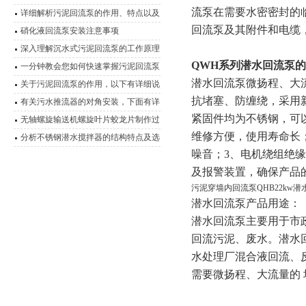
流泵在需要水密密封的
详细解析污泥回流泵的作用、特点以及
回流泵及其附件和电缆
型号选择
硝化液回流泵安装注意事项
深入理解沉水式污泥回流泵的工作原理
QWH系列潜水回流泵
一分钟教会您如何快速掌握污泥回流泵
潜水回流泵微扬程、大
的安装结构
关于污泥回流泵的作用，以下有详细说
抗堵塞、防缠绕
，
采用
明
有关污水推流器的对角安装，下面有详
紧固件均为不锈钢，可
细说明
无轴螺旋输送机螺旋叶片蛟龙片制作过
维修方便，使用寿命长
程
分析不锈钢潜水搅拌器的结构特点及选
噪音
；
3、
电机绕组绝缘
型要求
及报警装置，确保
产品
污泥穿墙内回流泵QHB22kw
潜水回流泵产品用途：
潜水回流泵主要用于市
回流污泥、废水。潜水
水处理厂混合液回流、
需要微扬程、大流量的