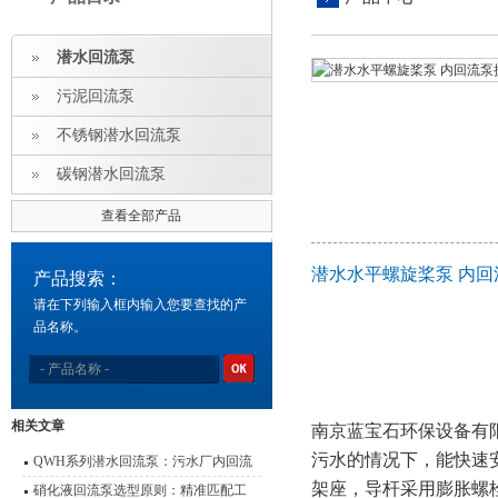
潜水回流泵
污泥回流泵
不锈钢潜水回流泵
碳钢潜水回流泵
查看全部产品
潜水水平螺旋桨泵 内
产品搜索：
请在下列输入框内输入您要查找的产
品名称。
相关文章
南京蓝宝石环保设备有
污水的情况下，能快速
QWH系列潜水回流泵：污水厂内回流
架座，导杆采用膨胀螺
的高效心脏
硝化液回流泵选型原则：精准匹配工