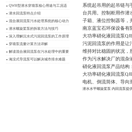
系统起吊用的起吊链与
艺，实现高效脱氮
QWH型潜水穿墙泵核心用途与工况适
台共用。控制柜用作潜
应性分析
潜水回流泵特点介绍
子箱、液位控制器等，
混合液回流泵污水处理系统的核心动力
南京蓝宝石环保设备有
装置
潜水螺旋桨泵的拆装方法与技巧
大功率硝化液回流泵
Q
深入理解沉水式污泥回流泵的工作原理
污泥回流泵的作用是让
穿墙泵流量计算方法详解
维持对比稳固的状况，
解读混合液回流泵在污水处理中的重要
作为污水解决厂的混杂
作用
淹没式导流泵可以解决城市排水难题
硝化液回流泵产品结构
大功率硝化液回流泵
Q
电机、倒流筒体、导向
潜水水平螺旋桨泵 内回流泵提