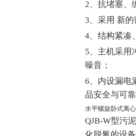
2、抗堵塞、
3、采用 新
4、结构紧凑
5、主机采用
噪音；
6、内设漏电
品安全与可靠
水平螺旋卧式离心泵
QJB-W型
化脱氮的设备