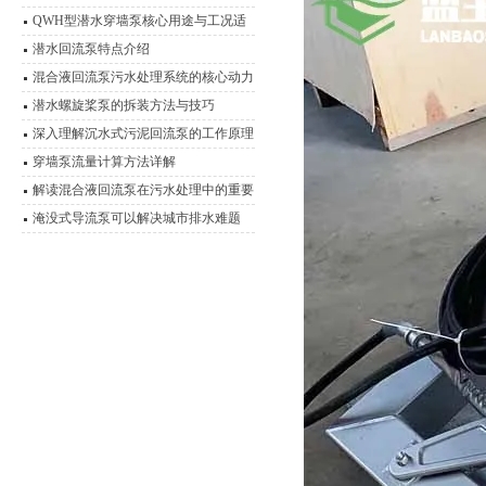
艺，实现高效脱氮
QWH型潜水穿墙泵核心用途与工况适
应性分析
潜水回流泵特点介绍
混合液回流泵污水处理系统的核心动力
装置
潜水螺旋桨泵的拆装方法与技巧
深入理解沉水式污泥回流泵的工作原理
穿墙泵流量计算方法详解
解读混合液回流泵在污水处理中的重要
作用
淹没式导流泵可以解决城市排水难题