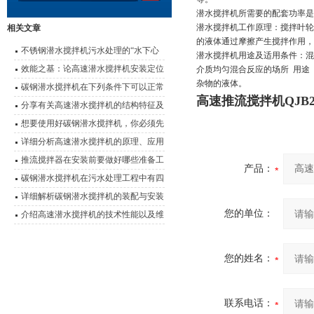
潜水搅拌机所需要的配套功率是
潜水搅拌机工作原理：搅拌叶轮
相关文章
的液体通过摩擦产生搅拌作用，
不锈钢潜水搅拌机污水处理的“水下心
潜水搅拌机用途及适用条件：混
脏”
效能之基：论高速潜水搅拌机安装定位
介质均匀混合反应的场所 用途
杂物的液体。
的科学要诀
碳钢潜水搅拌机在下列条件下可以正常
高速推流搅拌机QJB2.5/
连续运行
分享有关高速潜水搅拌机的结构特征及
使用优势
想要使用好碳钢潜水搅拌机，你必须先
了解它的特点
详细分析高速潜水搅拌机的原理、应用
以及性能特点
推流搅拌器在安装前要做好哪些准备工
产品：
作？
碳钢潜水搅拌机在污水处理工程中有四
大应用
详细解析碳钢潜水搅拌机的装配与安装
您的单位：
介绍高速潜水搅拌机的技术性能以及维
护事项
您的姓名：
联系电话：