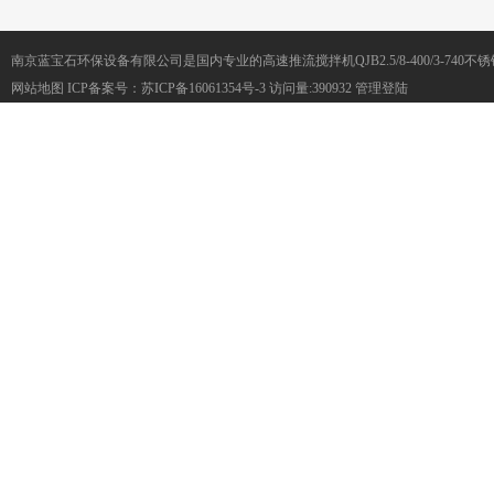
南京蓝宝石环保设备有限公司是国内专业的高速推流搅拌机QJB2.5/8-400/3-74
网站地图
ICP备案号：
苏ICP备16061354号-3
访问量:390932
管理登陆