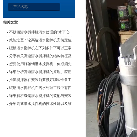
相关文章
不锈钢潜水搅拌机污水处理的“水下心
脏”
效能之基：论高速潜水搅拌机安装定位
的科学要诀
碳钢潜水搅拌机在下列条件下可以正常
连续运行
分享有关高速潜水搅拌机的结构特征及
使用优势
想要使用好碳钢潜水搅拌机，你必须先
了解它的特点
详细分析高速潜水搅拌机的原理、应用
以及性能特点
推流搅拌器在安装前要做好哪些准备工
作？
碳钢潜水搅拌机在污水处理工程中有四
大应用
详细解析碳钢潜水搅拌机的装配与安装
介绍高速潜水搅拌机的技术性能以及维
护事项