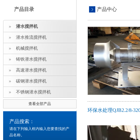
产品目录
产品中心
潜水搅拌机
潜水推流搅拌机
机械搅拌机
铸铁潜水搅拌机
高速潜水搅拌机
碳钢潜水搅拌机
不锈钢潜水搅拌机
查看全部产品
环保水处理QJB2.2/8-
产品搜索：
请在下列输入框内输入您要查找的产
品名称。