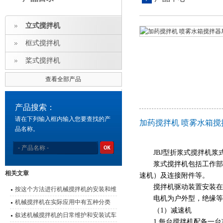
立式搅拌机
框式搅拌机
桨式搅拌机
查看全部产品
产品搜索：
请在下列输入框内输入您要查找的产
加药搅拌机 喷雾水箱搅拌器
品名称。
JBJ
型折浆式搅拌机浆
浆式搅拌机包括工作部
相关文章
速机）及连接附件等。
搅拌机驱动装置安装在
按这个方法进行机械搅拌机的安装和维
电机为户外型，绝缘等
护，既简单又方便
机械搅拌机在实际应用中有五种分类
（
1
）减速机
叙述机械搅拌机的日常维护和安装试车
1.
每台搅拌机配备一台