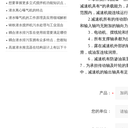
想要掌握更多立式搅拌机功能知识点，
减速机具有*的承载能力，
这里有
潜水离心曝气机的特点
范围内，减速机能连续运行
潜水曝气机的工作原理及应用领域解析
2.
减速机所有的传动部
铸铁潜水搅拌机污水处理与工业混合
和输入轴均无附加的轴向力
的“隐形推手”
3
．电动机、摆线轮和
耦合潜水排污泵在使用前需要满足哪些
4
．所有支撑轴承都为
条件？
耦合潜水排污泵拥有众多特点，您都知
5
．露在减速机外部的
道吗？
高速潜水推流器在结构设计上有以下十
滑，或油泵连续润滑。
点
6
．减速机有防渗油装
7
．为承担传动轴及叶轮的
中，减速机的输出轴具有足
产品：
您的单位：