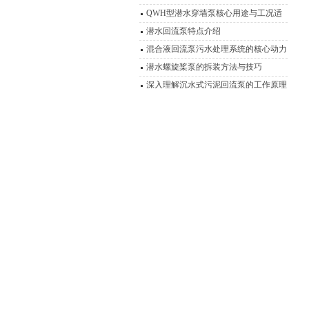
艺，实现高效脱氮
QWH型潜水穿墙泵核心用途与工况适
应性分析
潜水回流泵特点介绍
混合液回流泵污水处理系统的核心动力
装置
潜水螺旋桨泵的拆装方法与技巧
深入理解沉水式污泥回流泵的工作原理
穿墙泵流量计算方法详解
解读混合液回流泵在污水处理中的重要
作用
淹没式导流泵可以解决城市排水难题