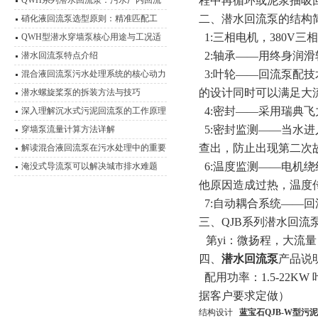
程中再循环或泥浆抽吸
QWH系列潜水回流泵：污水厂内回流
的高效心脏
二、潜水回流泵的结构
硝化液回流泵选型原则：精准匹配工
艺，实现高效脱氮
1:三相电机，380V三
QWH型潜水穿墙泵核心用途与工况适
应性分析
2:轴承——用终身润滑轴
潜水回流泵特点介绍
3:叶轮——回流泵配
混合液回流泵污水处理系统的核心动力
装置
的设计同时可以满足大
潜水螺旋桨泵的拆装方法与技巧
4:密封——采用瑞典
深入理解沉水式污泥回流泵的工作原理
5:密封监测——当水
穿墙泵流量计算方法详解
查出，防止出现第二次
解读混合液回流泵在污水处理中的重要
作用
6:温度监测——电机绕
淹没式导流泵可以解决城市排水难题
他原因造成过热，温度
7:自动耦合系统——
三、QJB系列潜水回流
第yi
：微扬程，大流量
四、
潜水回流泵
产品说
配用功率：1.5-22KW
据客户要求定做）
结构设计
蓝宝石QJB-W型污