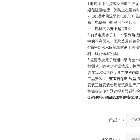
1 叶轮采用后掠式反扭曲曲线
避免阻塞结渣，为防止在运转时
2 电机潜水回流泵的电机与叶
象，电机每小时多可起动15次
下，电机的温升不超过80OC。
3 轴承电机转子由一个双列角接
中的不利因素，因此选用的轴承
4 轴密封潜水回流泵有两个机
料：碳化钨/碳化钨。
5 监测系统定子绕组中装有叁
检测动、静密封泄漏情况，并适
关在120OC动作，并在电机内
产品安装：
蓝宝石QJB-W型
安装正确安装使用是该泵生产厂
机械拆卸便可迅速提升泵进行检
QWH型污泥回流泵拆解安装现
产品：
您的单位：