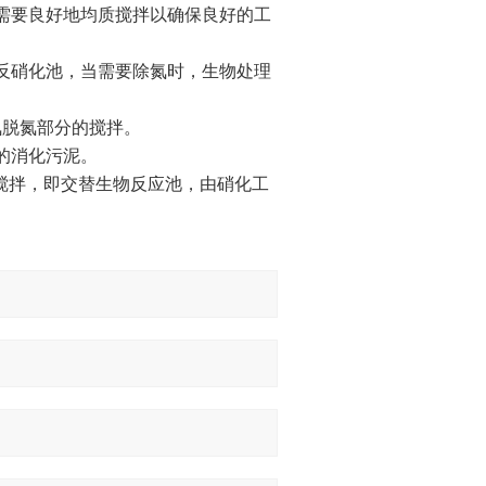
需要良好地均质搅拌以确保良好的工
反硝化池，当需要除氮时，生物处理
氧脱氮部分的搅拌。
的消化污泥。
搅拌，即交替生物反应池，由硝化工