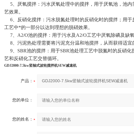
5、厌氧搅拌：污水厌氧处理中的搅拌，用于厌氧池，池内
艺效果。
6、反硝化搅拌：污水脱氮处理时的反硝化时的搅拌；用于
工艺中*的一部分以达到理想的脱硝效果。
7、A2/O池的搅拌：用于污水及A2/O工艺中厌氧除磷及缺
8、污泥热处理需要将污泥充分温和地搅拌，从而获得适宜
9、SBR池的搅拌：用于SBR池处理工艺中脱氮时的反硝化
艺和反硝化工艺交替循环。
GDJ2000-7.5kw竖轴式波轮搅拌机SEW减速机
产品：
您的单位：
您的姓名：