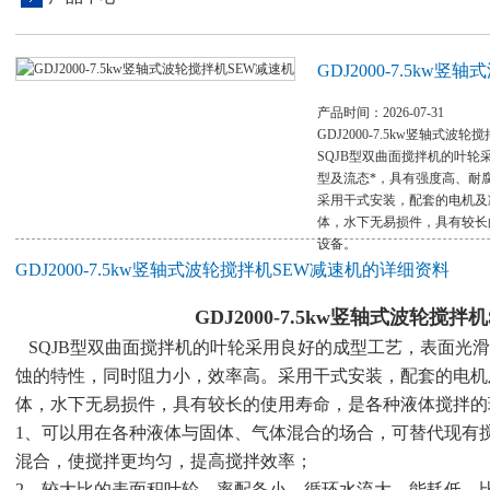
GDJ2000-7.5kw
产品时间：2026-07-31
GDJ2000-7.5kw竖轴式波
SQJB型双曲面搅拌机的叶
型及流态*，具有强度高、耐
采用干式安装，配套的电机及
体，水下无易损件，具有较长
设备。
GDJ2000-7.5kw竖轴式波轮搅拌机SEW减速机的详细资料
GDJ2000-7.5kw竖轴式波轮搅拌
SQJB型双曲面搅拌机的叶轮采用良好的成型工艺，表面光
蚀的特性，同时阻力小，效率高。采用干式安装，配套的电机
体，水下无易损件，具有较长的使用寿命，是各种液体搅拌的
1、可以用在各种液体与固体、气体混合的场合，可替代现有
混合，使搅拌更均匀，提高搅拌效率；
2、较大比的表面积叶轮，率配备小，循环水流大，能耗低，比传统