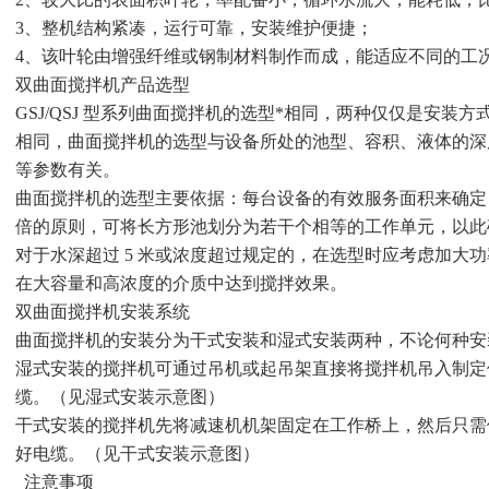
3、整机结构紧凑，运行可靠，安装维护便捷；
4、该叶轮由增强纤维或钢制材料制作而成，能适应不同的工
双曲面搅拌机产品选型
GSJ/QSJ 型系列曲面搅拌机的选型*相同，两种仅仅是安装
相同，曲面搅拌机的选型与设备所处的池型、容积、液体的深度
等参数有关。
曲面搅拌机的选型主要依据：每台设备的有效服务面积来确定
倍的原则，可将长方形池划分为若干个相等的工作单元，以此
对于水深超过 5 米或浓度超过规定的，在选型时应考虑加大
在大容量和高浓度的介质中达到搅拌效果。
双曲面搅拌机安装系统
曲面搅拌机的安装分为干式安装和湿式安装两种，不论何种安
湿式安装的搅拌机可通过吊机或起吊架直接将搅拌机吊入制定
缆。（见湿式安装示意图）
干式安装的搅拌机先将减速机机架固定在工作桥上，然后只需
好电缆。（见干式安装示意图）
注意事项