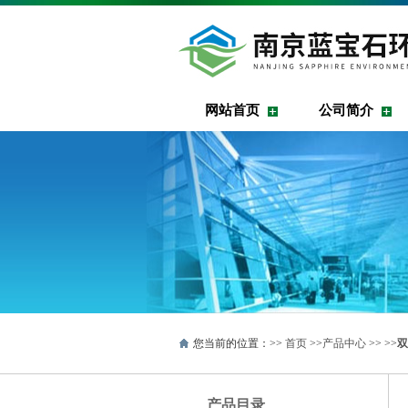
网站首页
公司简介
您当前的位置：>>
首页
>>
产品中心
>> >>
双
产品目录