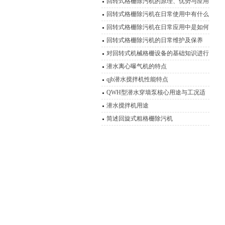
回转式格栅除污机的原理、优势与应用
回转式格栅除污机在日常使用中有什么
优点？
回转式格栅除污机在日常应用中是如何
运行的？
回转式格栅除污机的日常维护及保养
对回转式机械格栅设备的基础知识进行
详细说明
潜水离心曝气机的特点
qjb潜水搅拌机性能特点
QWH型潜水穿墙泵核心用途与工况适
应性分析
潜水搅拌机用途
简述回旋式粗格栅除污机