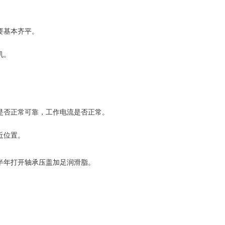
要基本齐平。
机。
是否正常可靠，工作电流是否正常。
近位置。
半年打开轴承压盖加足润滑脂。