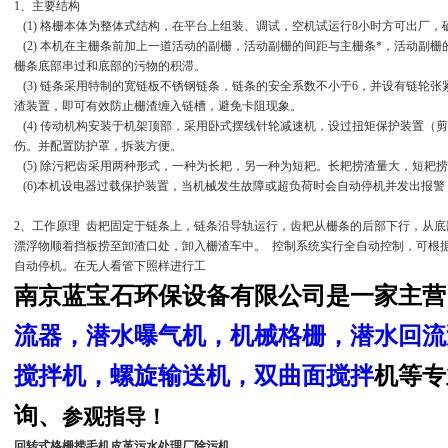
1、主要结构
(1) 格栅本体为整体式结构，在平台上组装、调试，空机试运行8小时方可出厂
(2) 本机在主栅条前加上一道活动的副栅，活动副栅的间距与主栅条*，活动副
栅条底部串过和底部的污物的积滞。
(3) 链条采用特制的宽链板不锈钢链条，链条的安全系数不小于6，并设有链轮
渣装置，即可有效防止栅渣缠入链槽，避免卡阻现象。
(4) 传动机构安装于机架顶部，采用卧式摆线针轮减速机，设过扭矩保护装置（
伤。并配置防护罩，拆装方便。
(5) 除污耙齿采用两种形式，一种为长耙，另一种为短耙。长耙捞渣量大，短耙
(6)本机设电器过载保护装置，当机械发生故障或超负荷时会自动停机并发出报
2、工作原理 齿耙固定于链条上，链条沿导轨运行，齿耙从栅条的后部下行，从
漂浮物顺着挡板捞至卸渣口处，卸入栅渣车中。 控制系统实行全自动控制，可根
自动停机。在无人看管下照样进行工
南京蓝宝石环保设备有限公司
是一家主营
流器
，潜水
曝气机
，机械格栅，
潜水回流
搅拌机，螺旋输送机，双曲面搅拌
机
等专
询、
参观指导！
回转式格栅捞毛机皮革污水处理厂除污机