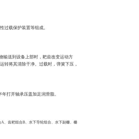
性过载保护装置等组成。
留物输送到设备上部时，耙齿改变运动方
运转将其清除干净。过载时，弹簧下压，
半年打开轴承压盖加足润滑脂。
合A、齿耙组合B、水下导轮组合、水下副栅、栅