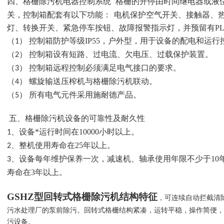
格栅除污机
格栅的开停由时间继电器或液
四、
电器控制系统
关，控制箱配套有以下功能：
电机保护空气开关、接触器、
灯、转换开关、紧急停车按钮、故障报警指示灯，并预留有
P
控制箱防护等级
IP55
，户外型，用于设备的配电和运行
（1）
控制箱设有短路、过电流、欠电压、过载保护装置。
（2）
控制箱远程控制必须满足电气接口的要求。
（3）
螺旋输送压榨机与格栅除污机联动。
（4）
所有电气元件采用施耐德产品。
（5）
格栅除污机
五、
设备的可靠性及耐久性
、设备*运行时间在
10000
小时以上。
1
、整机使用寿命在
25
年以上。
2
、设备每年维护保养一次，减速机、轴承使用年限不少于
10
3
寿命在
3
年以上。
GSHZ型回转式格栅除污机
结构特征
，可连续自动拦截清
污水处理厂的泵前除污。回转式格栅结构紧凑，运转平稳，操作简便，
污设备。