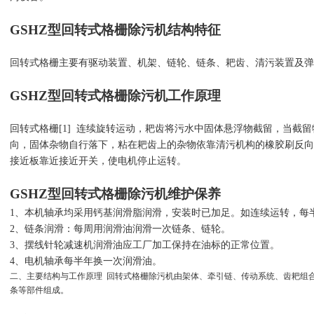
GSHZ型回转式格栅除污机
结构特征
回转式格栅主要有驱动装置、机架、链轮、链条、耙齿、清污装置及弹
GSHZ型回转式格栅除污机
工作原理
回转式格栅[1] 连续旋转运动，耙齿将污水中固体悬浮物截留，当截
向，固体杂物自行落下，粘在耙齿上的杂物依靠清污机构的橡胶刷反向
接近板靠近接近开关，使电机停止运转。
GSHZ型回转式格栅除污机
维护保养
1、本机轴承均采用钙基润滑脂润滑，安装时已加足。如连续运转，每
2、链条润滑：每周用润滑油润滑一次链条、链轮。
3、摆线针轮减速机润滑油应工厂加工保持在油标的正常位置。
4、电机轴承每半年换一次润滑油。
二、主要结构与工作原理 回转式格栅除污机由架体、牵引链、传动系统、齿耙组
条等部件组成。