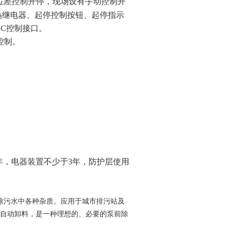
位差控制开停，现场设有手动控制开
热继电器、起停控制按钮、起停指示
LC
控制接口。
控制。
年，电器装置不少于
3
年，防护层使用
除污水中各种杂质。应用于城市排污站及
自动卸料，是一种理想的、必要的泵前除