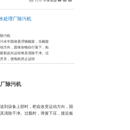
打印
字体缩放
水处理厂除污机
除污机
污水中固体悬浮物截留，当截留
动方向，固体杂物自行落下，粘
胶刷反向运转将其清除干净。过
开关，使电机停止运转
理厂除污机
送到设备上部时，耙齿改变运动方向，固
其清除干净。过载时，弹簧下压，接近板