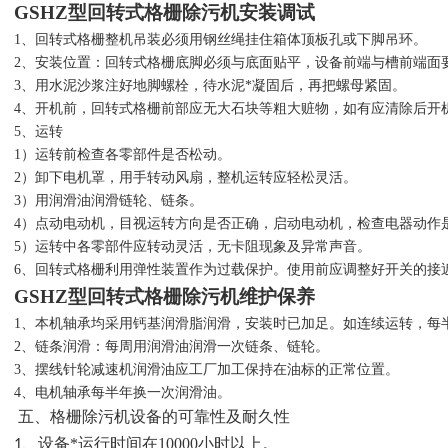
GSHZ型回转式格栅除污机
安装调试
1、回转式格栅整机吊装必须用钢丝绳挂住箱体顶板孔或下脚吊环。
2、安装位置：回转式格栅底脚必须与底面贴平，设备前端与槽前端面
3、用水泥沙浆注好地脚螺栓，待水泥*凝固后，再把螺母紧固。
4、开机前，回转式格栅前部应无大石块等粗大赃物，如有应清除后开
5、运转
1）运转前检查各零部件是否松动。
2）卸下电机罩，用手转动风扇，整机运转应轻松灵活。
3）用润滑油润滑链轮、链条。
4）点动电动机，目视运转方向是否正确，启动电动机，检查电器动作
5）运转中各零部件应转动灵活，无卡阻现象及异常声音。
6、回转式格栅利用弹性装置作为过载保护。使用前应调整好开关的接
GSHZ型回转式格栅除污机
维护保养
1、本机轴承均采用钙基润滑脂润滑，安装时已加足。如连续运转，每
2、链条润滑：每周用润滑油润滑一次链条、链轮。
3、摆线针轮减速机润滑油应工厂加工保持在油标的正常位置。
4、电机轴承每半年换一次润滑油。
格栅除污机
五、
设备的可靠性及耐久性
、设备*运行时间在
10000
小时以上。
1