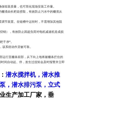
，确保组装质量，也可简化现场安装工作量。
栅的栅渣由长耙齿捞取，有效防止污水中的栅渣从
张紧调节装置。在链槽中运转时，不需增加其他阻
剪切销），有效防止因超负荷对电机减速机造成损
捞耙干净*。
警，该系统动作灵敏可靠。
底部运行至栅条前部，从下向上地将被栅条拦住的
据时间自动起、停，发生过扭矩会及时报警并立即
：
潜水搅拌机
，
潜水推
泵
，潜水排污泵，立式
业生产加工厂家，垂