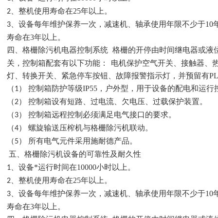
、整机使用寿命在
25
年以上。
2
、设备每年维护保养一次，减速机、轴承使用年限不少于
10
3
寿命在
3
年以上。
格栅除污机
格栅的开停由时间继电器或液
四、
电器控制系统
关，控制箱配套有以下功能：
电机保护空气开关、接触器、
灯、转换开关、紧急停车按钮、故障报警指示灯，并预留有
P
控制箱防护等级
IP55
，户外型，用于设备的配电和运行
（1）
控制箱设有短路、过电流、欠电压、过载保护装置。
（2）
控制箱远程控制必须满足电气接口的要求。
（3）
螺旋输送压榨机与格栅除污机联动。
（4）
所有电气元件采用施耐德产品。
（5）
格栅除污机
五、
设备的可靠性及耐久性
、设备*运行时间在
10000
小时以上。
1
、整机使用寿命在
25
年以上。
2
、设备每年维护保养一次，减速机、轴承使用年限不少于
10
3
寿命在
3
年以上。