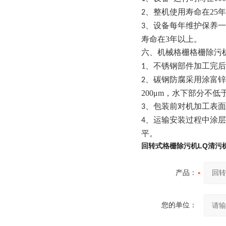
、整机使用寿命在
25
年
2
、设备每年维护保养一
3
寿命在
3
年以上。
机械格栅格栅除污
六、
、不锈钢部件加工完后
1
、碳钢防腐采用涂富锌
2
200
μ
m
，水下部分不低
、包装前对机加工表面
3
、运输安装过程中涂层
4
平。
回转式格栅除污机LQ清污
产品：
您的单位：