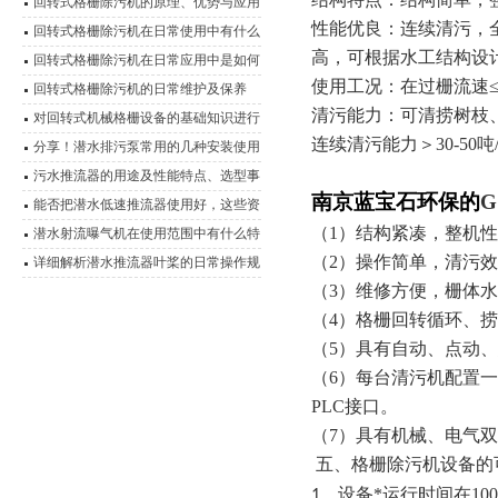
回转式格栅除污机的原理、优势与应用
性能优良：连续清污，
回转式格栅除污机在日常使用中有什么
高，可根据水工结构设
优点？
回转式格栅除污机在日常应用中是如何
使用工况：在过栅流速≤
运行的？
回转式格栅除污机的日常维护及保养
清污能力：可清捞树枝
对回转式机械格栅设备的基础知识进行
连续清污能力＞30-50吨
详细说明
分享！潜水排污泵常用的几种安装使用
方式
污水推流器的用途及性能特点、选型事
南京蓝宝石环保的
项说明
能否把潜水低速推流器使用好，这些资
（1）结构紧凑，整机
料是关键
潜水射流曝气机在使用范围中有什么特
（2）操作简单，清污
点？
详细解析潜水推流器叶桨的日常操作规
（3）维修方便，栅体
程
（4）格栅回转循环、
（5）具有自动、点动
（6）每台清污机配置
PLC接口。
（7）具有机械、电气
格栅除污机
五、
设备的
、设备*运行时间在
100
1