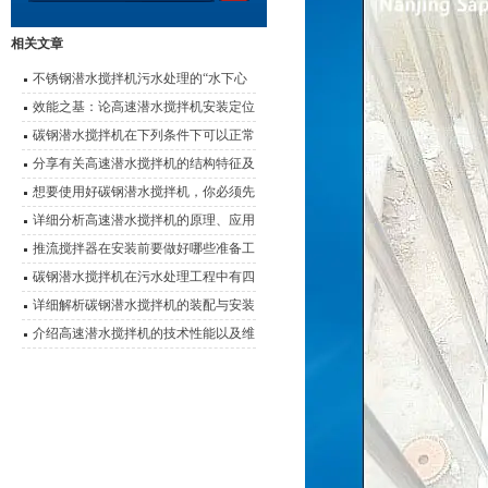
相关文章
不锈钢潜水搅拌机污水处理的“水下心
脏”
效能之基：论高速潜水搅拌机安装定位
的科学要诀
碳钢潜水搅拌机在下列条件下可以正常
连续运行
分享有关高速潜水搅拌机的结构特征及
使用优势
想要使用好碳钢潜水搅拌机，你必须先
了解它的特点
详细分析高速潜水搅拌机的原理、应用
以及性能特点
推流搅拌器在安装前要做好哪些准备工
作？
碳钢潜水搅拌机在污水处理工程中有四
大应用
详细解析碳钢潜水搅拌机的装配与安装
介绍高速潜水搅拌机的技术性能以及维
护事项