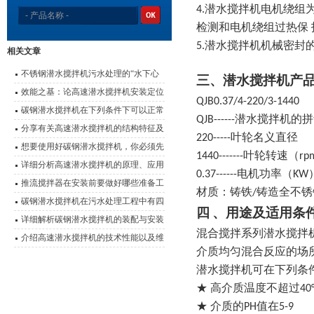
4.潜水搅拌机电机绕组
检测和电机绕组过热保
5.潜水搅拌机机械密
相关文章
不锈钢潜水搅拌机污水处理的“水下心
三、潜水搅拌机产
脏”
效能之基：论高速潜水搅拌机安装定位
QJB0.37/4-220/3-1440
的科学要诀
碳钢潜水搅拌机在下列条件下可以正常
QJB------潜水搅拌机
连续运行
分享有关高速潜水搅拌机的结构特征及
220-----叶轮名义直径
使用优势
想要使用好碳钢潜水搅拌机，你必须先
1440-------叶轮转速（r
了解它的特点
详细分析高速潜水搅拌机的原理、应用
0.37------电机功率（KW
以及性能特点
推流搅拌器在安装前要做好哪些准备工
材质：铸铁/铸造全不锈
作？
碳钢潜水搅拌机在污水处理工程中有四
四 、用途及适用条
大应用
详细解析碳钢潜水搅拌机的装配与安装
混合搅拌系列潜水搅拌
介绍高速潜水搅拌机的技术性能以及维
介质均匀混合反应的场
护事项
潜水搅拌机可在下列条
★
高介质温度不超过40°
★ 介质的PH值在5-9