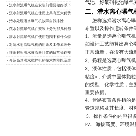
气池、好氧硝化池曝气
组成的
沉水射流曝气机在安装前需要做好以下
二、潜水离心曝气
这些事项
沉水射流曝气机在使用上具有五大优势
怎样选择潜水离心曝
污水处理潜水曝气机故障自我排除
布置以及操作运转条件
沉水射流曝气机在安装上分为那几种形
1、流量是选离心曝气
式？
潜水射流曝气机在使用范围中有什么特
如设计工艺能算出离心
点？
对沉水射流曝气机的用途及工作原理分
析
正常流量，在没有
大流
详细解析潜水推流器叶桨的日常操作规
程
介绍高速潜水搅拌机的技术性能以及维
2、扬程是选离心曝气
护事项
3、液体性质，包括液
粘度
u
，介质中固体颗粒
的类型：化学性质，主
重要依据。
4、管路布置条件指的
管道规格及其长度、材
、操作条件的内容很
5
PZ
、海拔高度、环境温