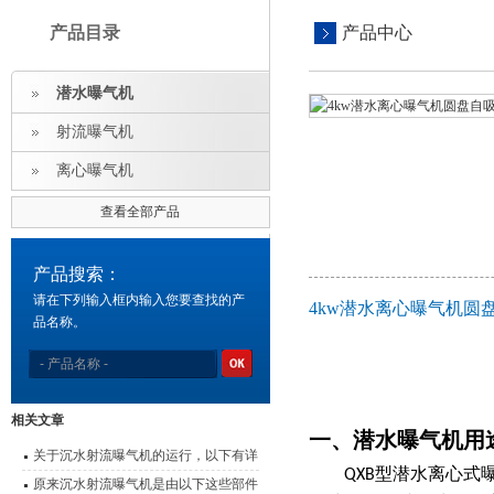
产品目录
产品中心
潜水曝气机
射流曝气机
离心曝气机
查看全部产品
产品搜索：
请在下列输入框内输入您要查找的产
4kw潜水离心曝气机圆
品名称。
相关文章
一、
潜水曝气机用
关于沉水射流曝气机的运行，以下有详
QXB型潜水离心式曝
细说明
原来沉水射流曝气机是由以下这些部件