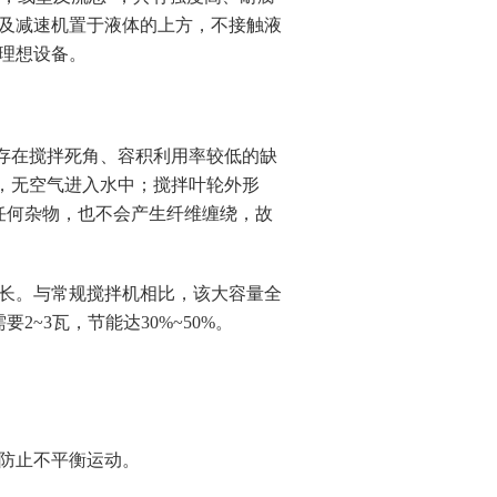
及减速机置于液体的上方，不接触液
理想设备。
存在搅拌死角、容积利用率较低的缺
静，无空气进入水中；搅拌叶轮外形
任何杂物，也不会产生纤维缠绕，故
长。与常规搅拌机相比，该大容量全
~3瓦，节能达30%~50%。
防止不平衡运动。