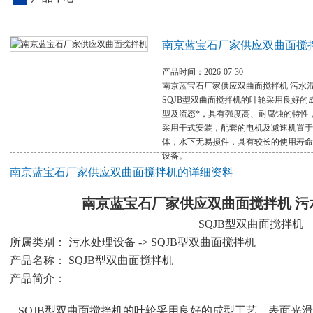
南京蓝宝石厂家供应双曲面搅
产品时间：2026-07-30
南京蓝宝石厂家供应双曲面搅拌机 污水
SQJB型双曲面搅拌机的叶轮采用良好的
型及流态*，具有强度高、耐腐蚀的特性
采用干式安装，配套的电机及减速机置于
体，水下无易损件，具有较长的使用寿命
设备。
南京蓝宝石厂家供应双曲面搅拌机的详细资料
南京蓝宝石厂家供应双曲面搅拌机 污
SQJB型双曲面搅拌机
所属类别： 污水处理设备 -> SQJB型双曲面搅拌机
产品名称： SQJB型双曲面搅拌机
产品简介
：
SQJB型双曲面搅拌机的叶轮采用良好的成型工艺，表面光