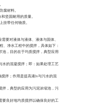
。
防腐材料。
命和坚固耐用的质量。
上挂带任何物质。
业需要对液体与液体、液体与固体、
程、净水工程中的搅拌，具体如下：
节池，目的在于均质搅拌，典型应用
与水的混凝搅拌；即：如果处理工艺
搅拌；作用是提高液lv与污水的混
搅拌，典型的应用为污泥浓缩池，污
需要良好地均质搅拌以确保良好的工