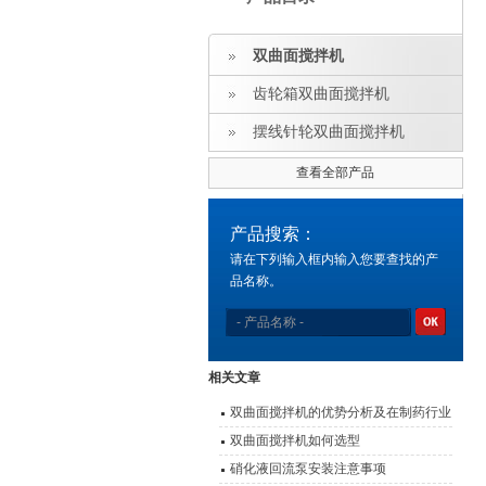
双曲面搅拌机
齿轮箱双曲面搅拌机
摆线针轮双曲面搅拌机
查看全部产品
产品搜索：
请在下列输入框内输入您要查找的产
品名称。
相关文章
双曲面搅拌机的优势分析及在制药行业
中的应用
双曲面搅拌机如何选型
硝化液回流泵安装注意事项