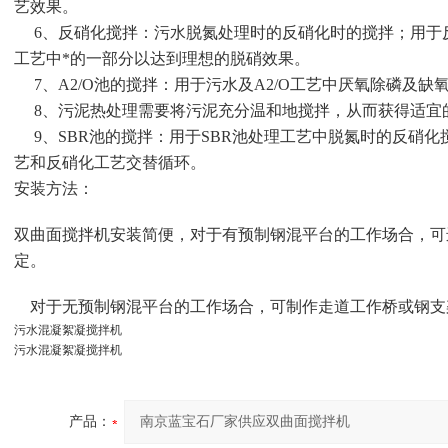
艺效果。
6、反硝化搅拌：污水脱氮处理时的反硝化时的搅拌；用于
工艺中*的一部分以达到理想的脱硝效果。
7、A2/O池的搅拌：用于污水及A2/O工艺中厌氧除磷及缺
8、污泥热处理需要将污泥充分温和地搅拌，从而获得适宜
9、SBR池的搅拌：用于SBR池处理工艺中脱氮时的反硝化
艺和反硝化工艺交替循环。
安装方法
：
双曲面搅拌机安装简便，对于有预制钢混平台的工作场合，可
定。
对于无预制钢混平台的工作场合，可制作走道工作桥或钢支
污水混凝絮凝搅拌机
污水混凝絮凝搅拌机
产品：