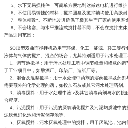
5、水下无易损耗件，可简单方便地到达减速电机进行维护
6、不使用易锈蚀的材料，搅拌圆盘及搅拌轴均使用高级耐
7、整体精致*。不断地改进确保了极其生产厂家的使用寿
8、不会堵塞。与水平推流式搅拌器不同，不会在搅拌主体
产品适用范围
：
SQJB型双曲面搅拌机适用于环保、化工、能源、轻工等行
液体与气体的搅拌、混合的场合，尤其特别适用于污水处理工
1、调节池搅拌：用于污水处理工程中调节峰量和峰载的调
于工业项目中，如酿酒厂、印染厂、造纸厂等。
2、混合及混凝搅拌：用于水处理中药剂的溶药搅拌及药剂
需要额外的化学处理的话，如投加石灰或其它污水处理药剂。
3、消毒搅拌：用于水处理中液lv及其它消毒药剂与水的接触
合程度。
4、污泥搅拌：用于污泥的厌氧消化搅拌及污泥均质池中的
泥厌氧消化池和污泥储存池等。
5、厌氧搅拌：污水厌氧处理中的搅拌，用于厌氧池，池内