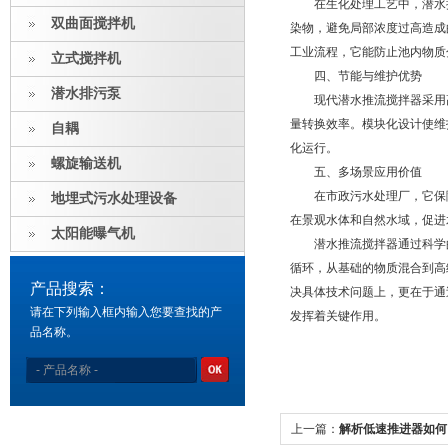
在生化处理工艺中，潜水推
双曲面搅拌机
染物，避免局部浓度过高造成
工业流程，它能防止池内物质
立式搅拌机
四、节能与维护优势
潜水排污泵
现代潜水推流搅拌器采用高
量转换效率。模块化设计使维
自耦
化运行。
螺旋输送机
五、多场景应用价值
在市政污水处理厂，它保障
地埋式污水处理设备
在景观水体和自然水域，促进
太阳能曝气机
潜水推流搅拌器通过科学的
循环，从基础的物质混合到高
产品搜索：
决具体技术问题上，更在于通
请在下列输入框内输入您要查找的产
发挥着关键作用。
品名称。
上一篇：
解析低速推进器如何以