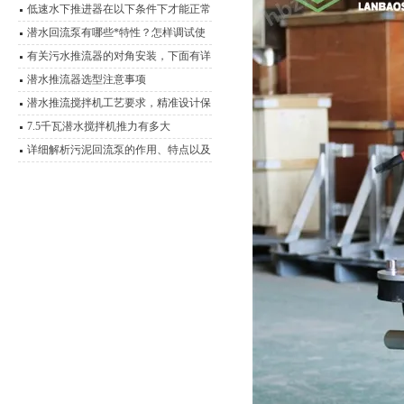
低速水下推进器在以下条件下才能正常
连续运行
潜水回流泵有哪些*特性？怎样调试使
用？
有关污水推流器的对角安装，下面有详
细说明
潜水推流器选型注意事项
潜水推流搅拌机工艺要求，精准设计保
障水处理效能
7.5千瓦潜水搅拌机推力有多大
详细解析污泥回流泵的作用、特点以及
型号选择