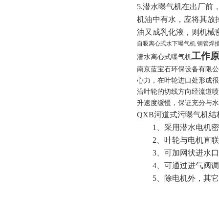
5.潜水曝气机在出厂
机油中有水，应将其放
油又成乳化液，则机械
自吸离心式水下曝气机 钢管焊
工作
潜水离心式曝气机
南京蓝宝石环保设备有限公
心力，在叶轮进口处形成
很
沿叶轮的切线方向经流道喷
升速度缓慢，保证充分与水
QXB河道式污曝气机结
1、采用潜水电机密
2、叶轮与电机直联
3、可加网状进水口
4、可通过进气阀调
5、
除电机外，其它