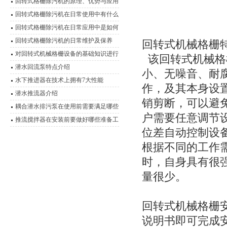
回转式格栅除污机的原理、优势与应用
回转式格栅除污机在日常使用中有什么
优点？
回转式格栅除污机在日常应用中是如何
运行的？
回转式格栅除污机的日常维护及保养
回转式机械格栅
对回转式机械格栅设备的基础知识进行
该回转式机械格
详细说明
潜水回流泵特点介绍
小、无噪音、耐
水下推进器在技术上拥有7大性能
作，及其本身设
潜水推流器介绍
销剪断，可以避
耦合潜水排污泵在使用前需要满足哪些
户需要任意调节
条件？
推流搅拌器在安装前要做好哪些准备工
位差自动控制设
作？
根据不同的工作
时，自身具有很
量很少。
回转式机械格栅
说明书即可完成