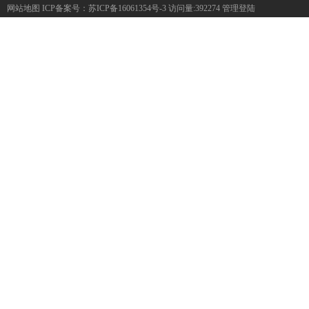
网站地图
ICP备案号：
苏ICP备16061354号-3
访问量:392274
管理登陆