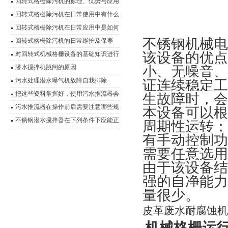
回转式格栅除污机的原理、优势与应用
回转式格栅除污机在日常使用中有什么
优点？
回转式格栅除污机在日常应用中是如何
不锈钢机械电
运行的？
回转式格栅除污机的日常维护及保养
该设备的优点
对回转式机械格栅设备的基础知识进行
详细说明
潜水搅拌机跳闸的原因
小、无噪音、
污水处理潜水曝气机故障自我排除
证连续稳定工
把这些资料掌握好，使用污水推流器会
生故障时，会
更轻松
污水推流器在操作前后需要注意哪些规
本设备可以根
程？
不锈钢潜水搅拌器在下列条件下应能正
周期性运转；
常连续运行
有手动控制功
需要任意选用
由于该设备结
强的自净能力
量很少。
皮革废水耐腐蚀机
机械格栅运