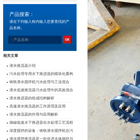
产品搜索：
请在下列输入框内输入您要查找的产
品名称。
相关文章
潜水推流器介绍
污水处理专用水下推进器的模块化重构
与效能优化
铸铁潜水搅拌机污水处理与工业混合
的“隐形推手”
潜水低速推流器污水处理中的高效混合
动力
潜水推进器的组成结构解析
高速潜水推流器的工作原理及应用
潜水推流器的作用与应用解析
揭秘低速水下推进器在水处理工艺流程
中的应用
深度搅拌的设备：铸铁潜水搅拌机在污
水处理中的作用
潜水搅拌推流器是一款促进水体循环与