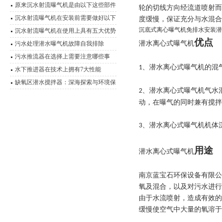
细说明
原来沉水射流曝气机是由以下这些部件
轮的切线方向经流道喷射而
组成的
沉水射流曝气机在安装前需要做好以下
度缓慢，保证充分与水混合
沉底式离心曝气机免排水安装潜
这些事项
沉水射流曝气机在使用上具有五大优势
优点
潜水离心式曝气机
污水处理潜水曝气机故障自我排除
污水推流器在选择上需要注意哪些事
、
潜水离心式曝气机
的混
1
项？
水下推进器在技术上拥有7大性能
缺氧区潜水搅拌器：深海探索与环境保
、
潜水离心式曝气机
气水
2
护的设备
动，在曝气的同时兼有搅拌
潜水离心式曝气机
机体
3、
用途
潜水离心式曝气机
南京蓝宝石环保设备有限公
氧及混合，以及对污水进行
由于水流喷射，造成有效的
缓慢使空气中大量的氧溶于