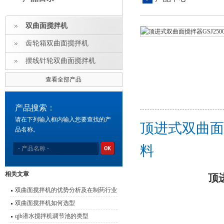
双曲面搅拌机
齿轮箱双曲面搅拌机
摆线针轮双曲面搅拌机
查看全部产品
产品搜索：
请在下列输入框内输入您要查找的产
顶进式双曲面
品名称。
料
相关文章
顶
双曲面搅拌机的优势分析及在制药行业
中的应用
双曲面搅拌机如何选型
qjb潜水搅拌机调节池的类型