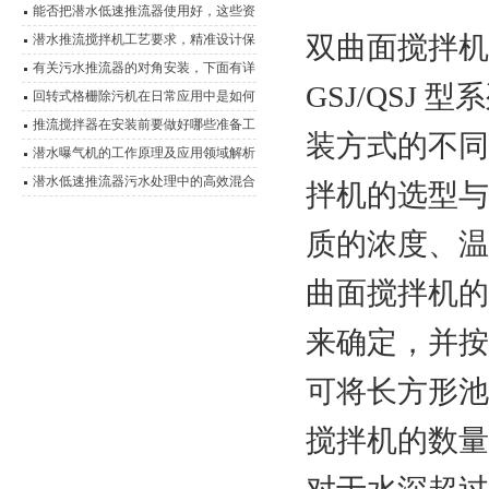
能否把潜水低速推流器使用好，这些资
料是关键
双曲面搅拌机
潜水推流搅拌机工艺要求，精准设计保
障水处理效能
有关污水推流器的对角安装，下面有详
GSJ/QSJ
细说明
回转式格栅除污机在日常应用中是如何
运行的？
推流搅拌器在安装前要做好哪些准备工
装方式的不同
作？
潜水曝气机的工作原理及应用领域解析
潜水低速推流器污水处理中的高效混合
拌机的选型与
动力
质的浓度、温
曲面搅拌机的
来确定，并按
可将长方形池
搅拌机的数量