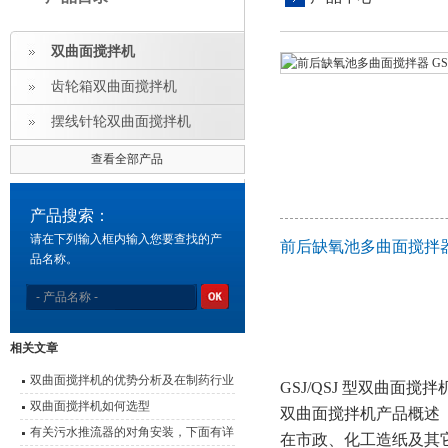
双曲面搅拌机
齿轮箱双曲面搅拌机
摆线针轮双曲面搅拌机
查看全部产品
产品搜索：
请在下列输入框内输入您要查找的产
前后缺氧池多曲面搅拌器
品名称。
相关文章
双曲面搅拌机的优势分析及在制药行业
GSJ/QSJ 型双曲面搅拌
中的应用
双曲面搅拌机如何选型
双曲面搅拌机产品概述
有关污水推流器的对角安装，下面有详
在市政、化工造纸及其