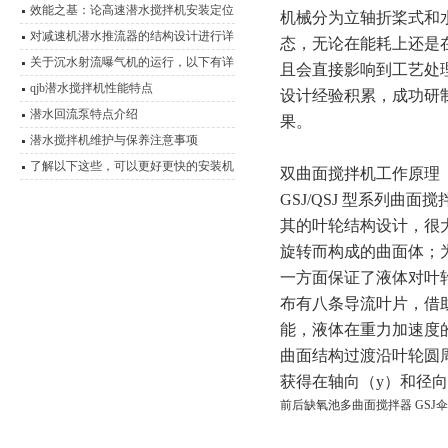
细说明
效能之基：论高速潜水搅拌机安装定位
机械分为立轴折桨式和
的科学要诀
对减速机潜水推流器的结构设计进行详
态，无论在能耗上还是
细说明
关于沉水射流曝气机的运行，以下有详
且会直接影响到工艺处
细说明
qjb潜水搅拌机性能特点
设计经验
积累
，成功研
潜水回流泵特点介绍
果
。
潜水搅拌机维护与保养注意事项
了解以下这些，可以更好更快的安装机
双曲面搅拌机工作原理
械搅拌机
GSJ/QSJ 型系列
其的叶轮结构设计，
很
旋转而构成的曲面体；
一方面保证了液体对叶
布有八条导流叶片，借
能，液体在重力加速度
曲面结构过渡沿叶轮圆
获得在轴向（
y）和径
前后缺氧池多曲面搅拌器 GSJ