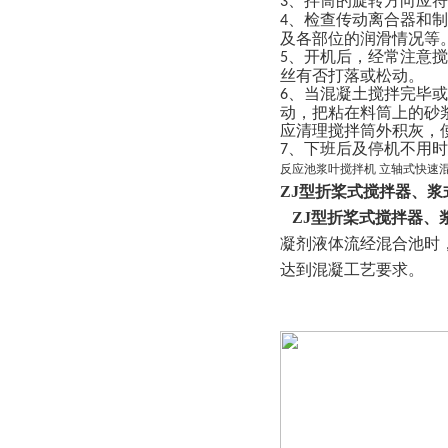
、拌筒的旋转方向应符
3
、检查传动离合器和制
4
及各部位的润滑情况等
、开机后，经常注意搅
5
丝有否打落或松动。
、当混凝土搅拌完毕或
6
动，把粘在料筒上的砂
应清理搅拌筒外积灰，
、下班后及停机不用时
7
反应池浆叶搅拌机 立轴式快速
ZJ型折桨式搅拌器、浆
ZJ型折桨式搅拌器、
凝剂液体流经混合池时
达到混凝工艺要求。