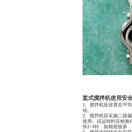
桨式搅拌机使用安
、搅拌机应设置在平坦
1
动。
、搅拌机应实施二级漏
2
使用。试运转时应检验
快
转，如相差较多，
2~3