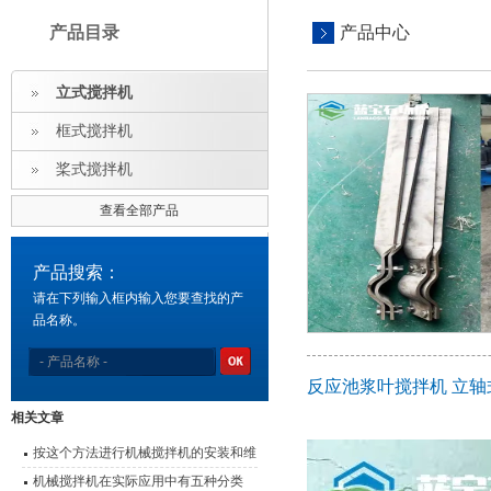
产品目录
产品中心
立式搅拌机
框式搅拌机
桨式搅拌机
查看全部产品
产品搜索：
请在下列输入框内输入您要查找的产
品名称。
反应池浆叶搅拌机 立
相关文章
按这个方法进行机械搅拌机的安装和维
护，既简单又方便
机械搅拌机在实际应用中有五种分类