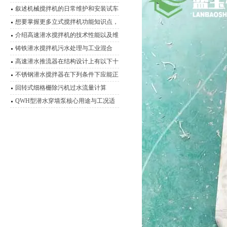
叙述机械搅拌机的日常维护和安装试车
想要掌握更多立式搅拌机功能知识点，
这里有
介绍高速潜水搅拌机的技术性能以及维
护事项
铸铁潜水搅拌机污水处理与工业混合
的“隐形推手”
高速潜水推流器在结构设计上有以下十
点
不锈钢潜水搅拌器在下列条件下应能正
常连续运行
回转式细格栅除污机过水流量计算
QWH型潜水穿墙泵核心用途与工况适
应性分析