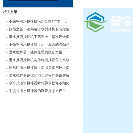
相关文章
不锈钢潜水搅拌机污水处理的“水下心
脏”
效能之基：论高速潜水搅拌机安装定位
的科学要诀
潜水推流搅拌机工艺要求，精准设计保
障水处理效能
不锈钢潜水搅拌器：水下混合的强劲动
力
潜水搅拌器：液体处理的隐形力量
潜水推流搅拌机与传统搅拌设备的比较
及优势对比
缺氧区潜水搅拌器：深海探索与环境保
护的设备
潜水搅拌器是优化混合过程的关键装备
水平式潜水搅拌器叶轮异常损坏该如何
有效解决呢？
手提式潜水搅拌器的噪音是怎么产生
的？又该如何解决？