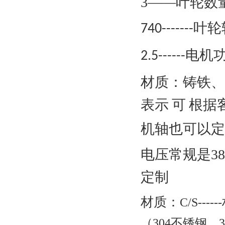
3——叶轮数
叶轮
740-------
电机
2.5------
材质：铸铁、
表示
可
根据
机轴也可以定
电压常规是
3
定制
材质：
C
/
S
----
（
304不锈钢