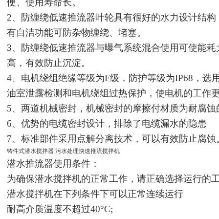
便、使用寿命长
。
2、防缠绕低速推流器叶轮具有很好的水力设计结构
有自洁功能可防杂物缠绕、堵塞。
3、防缠绕低速推流器与曝气系统混合使用可使能耗
高，有效防止沉淀。
4、电机绕组绝缘等级为F级，防护等级为IP68，
油室泄露检测和电机绕组过热保护，使电机的工作
5、两道机械密封，机械密封的摩擦付材质为耐腐蚀
6、优势的电缆密封设计，排除了电缆漏水的隐患
7、标准部件采用点解分离技术，可以有效防止腐蚀
铸件式潜水搅拌器 污水处理快速推流搅拌机
潜水推流器
使用条件：
为确保潜水搅拌机的正常工作，请正确选择运行的
潜水搅拌机在下列条件下可以正常连续运行
耐高介质温度不超过
40°C;