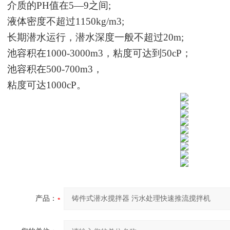
介质的
PH值在5—9之间;
液体密度不超过
1150kg/m3;
长期潜水运行，潜水深度一般不超过
20m;
池容积在
1000-3000m3，粘度可达到50cP；
池容积在
500-700m3，
粘度可达
1000cP。
产品：