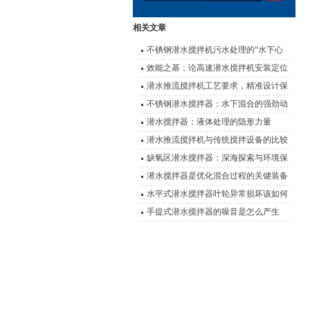
相关文章
不锈钢潜水搅拌机污水处理的“水下心
脏”
效能之基：论高速潜水搅拌机安装定位
的科学要诀
潜水推流搅拌机工艺要求，精准设计保
障水处理效能
不锈钢潜水搅拌器：水下混合的强劲动
力
潜水搅拌器：液体处理的隐形力量
潜水推流搅拌机与传统搅拌设备的比较
及优势对比
缺氧区潜水搅拌器：深海探索与环境保
护的设备
潜水搅拌器是优化混合过程的关键装备
水平式潜水搅拌器叶轮异常损坏该如何
有效解决呢？
手提式潜水搅拌器的噪音是怎么产生
的？又该如何解决？