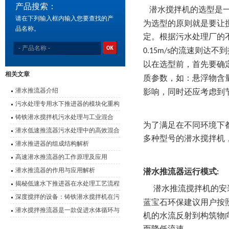
产品搜索：
潜水搅拌机的选型是
请在下列输入框内输入您要查找的产
为选型的原则就是要让
品名称。
定。根据污水处理厂的
的流速则达不到
0.15m/s
以在选型前，首先要确
相关文章
质参数，如：悬浮物含
潜水推流器介绍
影响，同时还应考虑到
污水处理专用水下推进器的模块化重构
与效能优化
铸铁潜水搅拌机污水处理与工业混合
为了满足在不同环境下
的“隐形推手”
潜水低速推流器污水处理中的高效混合
多种型号的潜水搅拌机
动力
潜水推进器的组成结构解析
高速潜水推流器的工作原理及应用
潜水推流器的作用与应用解析
潜水推流器运行模式
:
揭秘低速水下推进器在水处理工艺流程
潜水
推流
搅拌机的安
中的应用
深度搅拌的设备：铸铁潜水搅拌机在污
蓝宝石环保
建议用户按
水处理中的作用
潜水搅拌推流器是一款促进水体循环与
机的水流反射到构筑物
提升环境质量的设备
而降低流速。