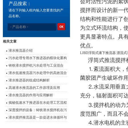
会对活性污泥的絮
产品搜索：
搅拌而设计的新一
请在下列输入框内输入您要查找的产
品名称。
结构和性能进行了
为立式环流结构，
更具显著特点。具
相关文章
优点。
潜水推流器介绍
LJBD浮筒式液下推流器 漂流
污水处理专用水下推进器的模块化重构
浮筒式推流搅拌
与效能优化
铸铁潜水搅拌机污水处理与工业混合
⒈紊流面积大，
的“隐形推手”
潜水低速推流器污水处理中的高效混合
菌胶团产生破坏作
动力
潜水推进器的组成结构解析
⒉水流采用垂直
高速潜水推流器的工作原理及应用
充分，辐射面积可
潜水推流器的作用与应用解析
揭秘低速水下推进器在水处理工艺流程
⒊搅拌机的动力
中的应用
深度搅拌的设备：铸铁潜水搅拌机在污
度范围广，而且不
水处理中的作用
潜水搅拌推流器是一款促进水体循环与
⒋潜水电机的主
提升环境质量的设备