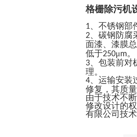
格栅除污机
、不锈钢部
1
、碳钢防腐
2
面漆、漆膜总
低于
μ
250
m
、包装前对
3
理。
、
运输安装
4
修复，其质量
由于技术不断
修改设计的权
有限公司技术