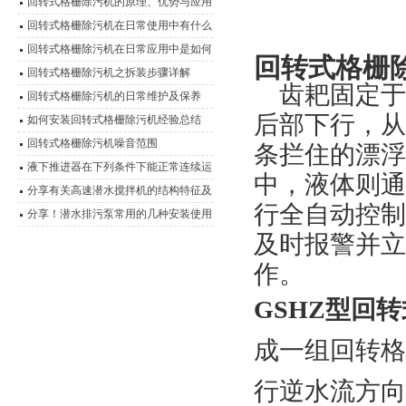
回转式格栅除污机的原理、优势与应用
回转式格栅除污机在日常使用中有什么
优点？
回转式格栅除污机在日常应用中是如何
回转式格栅
运行的？
回转式格栅除污机之拆装步骤详解
齿耙固定于
回转式格栅除污机的日常维护及保养
后部下行，从
如何安装回转式格栅除污机经验总结
回转式格栅除污机噪音范围
条拦住的漂浮
液下推进器在下列条件下能正常连续运
中
，
液体则通
行
分享有关高速潜水搅拌机的结构特征及
行全自动控制
使用优势
分享！潜水排污泵常用的几种安装使用
方式
及时报警并立
作。
GSHZ型回
成一组回转格
行逆水流方向