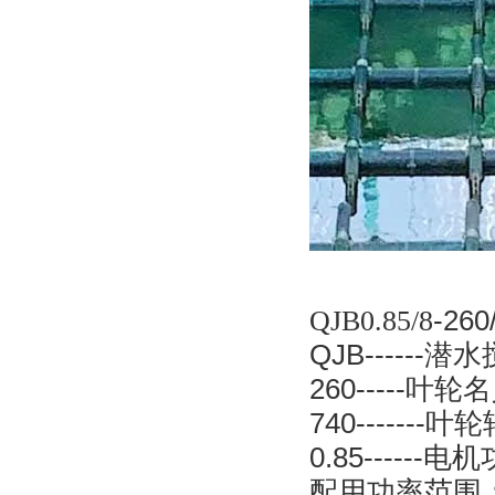
QJB0.85/8
-260
QJB------
潜水
260-----
叶轮名
740-------
叶轮
0.85------
电机
配用功率范围