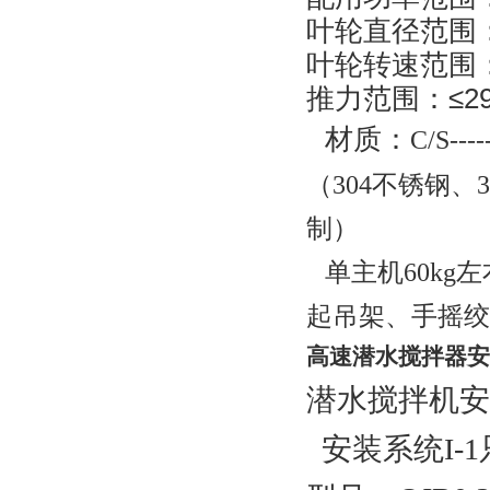
叶轮直径范围
叶轮转速范围
推力范围：
≤2
材质：
C
/
S
--
（
304不锈钢
制）
单主机
60
kg
起吊架、手摇绞
高速潜水搅拌器安
潜水搅拌机安
安装系统I-