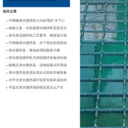
相关文章
不锈钢潜水搅拌机污水处理的“水下心
脏”
效能之基：论高速潜水搅拌机安装定位
的科学要诀
潜水推流搅拌机工艺要求，精准设计保
障水处理效能
不锈钢潜水搅拌器：水下混合的强劲动
力
潜水搅拌器：液体处理的隐形力量
潜水推流搅拌机与传统搅拌设备的比较
及优势对比
缺氧区潜水搅拌器：深海探索与环境保
护的设备
潜水搅拌器是优化混合过程的关键装备
水平式潜水搅拌器叶轮异常损坏该如何
有效解决呢？
手提式潜水搅拌器的噪音是怎么产生
的？又该如何解决？