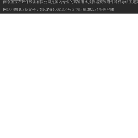
南京蓝宝石环保设备有限公司是国内专业的高速潜水搅拌器安装附件导杆导轨固定
网站地图
ICP备案号：
苏ICP备16061354号-3
访问量:392274
管理登陆