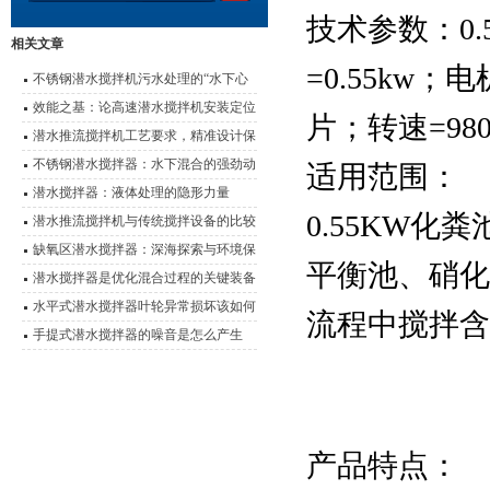
技术参数：0
相关文章
=0.55kw
不锈钢潜水搅拌机污水处理的“水下心
脏”
效能之基：论高速潜水搅拌机安装定位
片；转速=980r
的科学要诀
潜水推流搅拌机工艺要求，精准设计保
障水处理效能
不锈钢潜水搅拌器：水下混合的强劲动
适用范围：
力
潜水搅拌器：液体处理的隐形力量
0.55KW
潜水推流搅拌机与传统搅拌设备的比较
及优势对比
缺氧区潜水搅拌器：深海探索与环境保
平衡池、硝化
护的设备
潜水搅拌器是优化混合过程的关键装备
水平式潜水搅拌器叶轮异常损坏该如何
流程中搅拌含
有效解决呢？
手提式潜水搅拌器的噪音是怎么产生
的？又该如何解决？
产品特点：