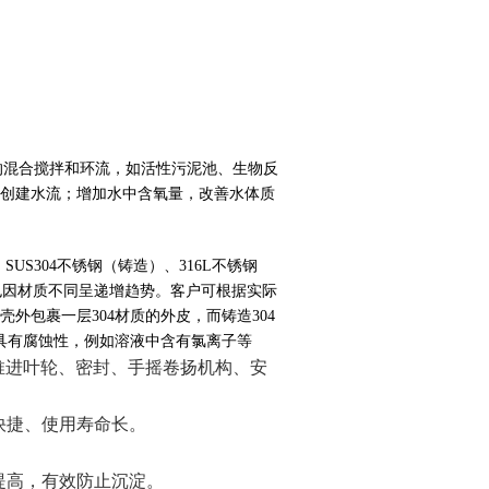
的混合搅拌和环流，如活性污泥池、生物反
创建水流；增加水中含氧量，改善水体质
、
SUS
304不锈钢（铸造）、316
L
不锈钢
也因材质不同呈递增趋势。客户可根据实际
壳外包裹一层304材质的外皮，而铸造304
液具有腐蚀性，例如溶液中含有氯离子等
推进叶轮、密封、手摇卷扬机构、安
快捷、使用寿命长。
提高，有效防止沉淀。