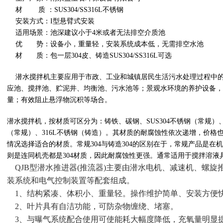
材
质
：
SUS304/SS
316
L
不锈钢
安装方式：
I型悬臂式安装
适用场景：池深
建议
小于
4米或者无法排空介质池
优
势：设备小，重量轻，安装系统成本低，无需排空水池
材
质：
包一层
304
皮
、铸造
SUS304/SS
316
L
可选
潜水搅拌机主要应用于市政、工业和城镇居民生活污水处理过程中
应池、搅拌池、贮泥井、均衡池、污水池等；景观水环境的养护设备，
量；有效阻止悬浮物沉积等场合。
潜水搅拌机，按材质可区分为：铸铁、碳钢、
SUS
304不锈钢（常规）
（常规）、
316
L
不锈钢（铸造）。其材质的耐腐蚀性依次递增，价格
情况选择适合的材质。常规
304与铸造304的区别在于，常规产品是在机
则是连同机壳都是304材质，因此耐腐蚀性更强。通常适用于搅拌溶
QJB型潜水推进器(推流器)主要由潜水电机、减速机、螺旋
装系统和电气控制装置等配套组成。
1、结构紧凑、体积小、重量轻。操作维护简单、安装方便
2、叶片具有自洁功能，可防杂物缠绕、堵塞。
3、与曝气系统配合使用可使能耗大幅度降低，充氧量明显