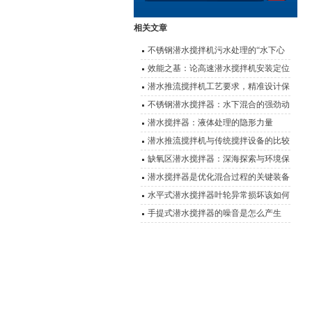
相关文章
不锈钢潜水搅拌机污水处理的“水下心
脏”
效能之基：论高速潜水搅拌机安装定位
的科学要诀
潜水推流搅拌机工艺要求，精准设计保
障水处理效能
不锈钢潜水搅拌器：水下混合的强劲动
力
潜水搅拌器：液体处理的隐形力量
潜水推流搅拌机与传统搅拌设备的比较
及优势对比
缺氧区潜水搅拌器：深海探索与环境保
护的设备
潜水搅拌器是优化混合过程的关键装备
水平式潜水搅拌器叶轮异常损坏该如何
有效解决呢？
手提式潜水搅拌器的噪音是怎么产生
的？又该如何解决？