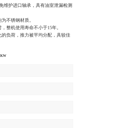
滑免维护进口轴承，具有油室泄漏检测
均为不锈钢材质。
时，整机使用寿命不小于15年。
化的负荷，推力被平均分配，具
较
佳
2KW