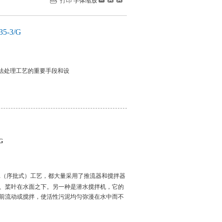
打印
字体缩放
-3/G
法处理工艺的重要手段和设
G
R（序批式）工艺，都大量采用了推流器和搅拌器
、桨叶在水面之下。另一种是潜水搅拌机，它的
前流动或搅拌，使活性污泥均匀弥漫在水中而不