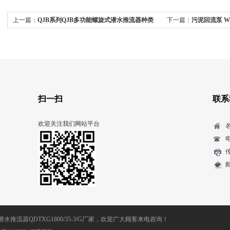
上一篇：
QJB系列QJB多功能螺旋式潜水推流器种类
下一篇：
污泥回流泵 
扫一扫
联系
欢迎关注我们网站平台
电
传
邮
流器QDTXG1800/35-3/G厂家，欢迎广大顾客来电咨询！