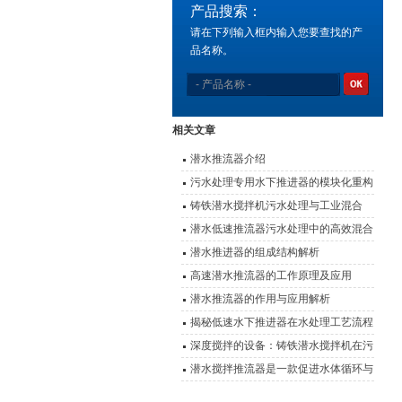
产品搜索：
请在下列输入框内输入您要查找的产
品名称。
相关文章
潜水推流器介绍
污水处理专用水下推进器的模块化重构
与效能优化
铸铁潜水搅拌机污水处理与工业混合
的“隐形推手”
潜水低速推流器污水处理中的高效混合
动力
潜水推进器的组成结构解析
高速潜水推流器的工作原理及应用
潜水推流器的作用与应用解析
揭秘低速水下推进器在水处理工艺流程
中的应用
深度搅拌的设备：铸铁潜水搅拌机在污
水处理中的作用
潜水搅拌推流器是一款促进水体循环与
提升环境质量的设备